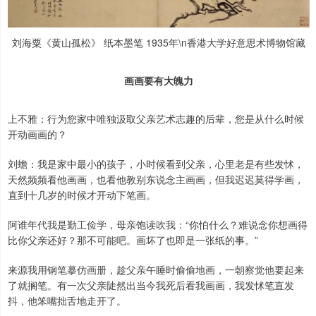
刘海粟《黄山孤松》 纸本墨笔 1935年\n香港大学好意思术博物馆藏
画画要有大魄力
上不雅：行为您家中唯独汲取父亲艺术志趣的后辈，您是从什么时候
开动画画的？
刘蟾：我是家中最小的孩子，小时候看到父亲，心里老是有些发怵，
天然频频看他画画，也看他教别东说念主画画，但我迟迟莫得学画，
直到十几岁的时候才开动下笔画。
阿谁年代我是勤工俭学，母亲饱读吹我：“你怕什么？难说念你想画得
比你父亲还好？那不可能吧。画坏了也即是一张纸的事。”
来源我用钢笔摹仿画册，趁父亲午睡时偷偷地画，一朝察觉他要起来
了就搁笔。有一次父亲陡然出当今我死后看我画画，我发怵笔直发
抖，他笨嘴拙舌地走开了。