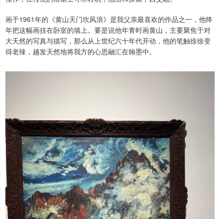
画于1961年的《黄山天门坎风浪》是我父亲最喜欢的作品之一，他终
年把这幅画挂在卧室的墙上。要是说他年青时画黄山，主要聚焦于对
大天然的写真与描写，那么从上世纪六十年代开动，他的笔触徐徐变
得老辣，越发天然地将我方的心思融汇在翰墨中。