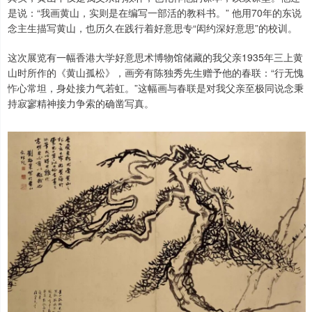
是说：“我画黄山，实则是在编写一部活的教科书。” 他用70年的东说
念主生描写黄山，也历久在践行着好意思专“闳约深好意思”的校训。
这次展览有一幅香港大学好意思术博物馆储藏的我父亲1935年三上黄
山时所作的《黄山孤松》，画旁有陈独秀先生赠予他的春联：“行无愧
怍心常坦，身处接力气若虹。”这幅画与春联是对我父亲至极同说念秉
持寂寥精神接力争索的确凿写真。