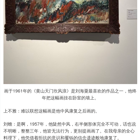
画于1961年的《黄山天门坎风浪》是刘海粟最喜欢的作品之一，他终
年把这幅画挂在卧室的墙上。
上不雅：难以联想这幅画是他中风康复之后画的。
刘蟾：是啊，1957年，他陡然中风，右半侧形体完全不可动，话也说
不明晰，整整三年，他皆无法行为，更别提画画了。在我母亲的全心
料理下，他凭借着拒抗的意识和矍铄的信念遗迹般地康复了。