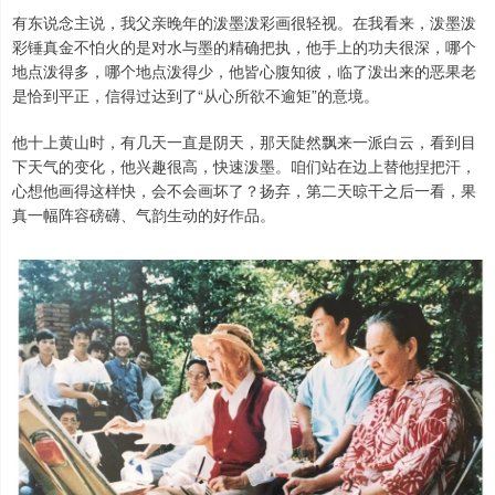
有东说念主说，我父亲晚年的泼墨泼彩画很轻视。在我看来，泼墨泼
彩锤真金不怕火的是对水与墨的精确把执，他手上的功夫很深，哪个
地点泼得多，哪个地点泼得少，他皆心腹知彼，临了泼出来的恶果老
是恰到平正，信得过达到了“从心所欲不逾矩”的意境。
他十上黄山时，有几天一直是阴天，那天陡然飘来一派白云，看到目
下天气的变化，他兴趣很高，快速泼墨。咱们站在边上替他捏把汗，
心想他画得这样快，会不会画坏了？扬弃，第二天晾干之后一看，果
真一幅阵容磅礴、气韵生动的好作品。