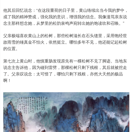
他其后回忆说念：“在这段重荷的日子里，黄山络续出当今我的梦中，
成了我的精神赞成，强化我的意识，增强我的信念。我像漫骂亲东说
念主那样想念她，从梦里的松韵泉鸣声宛转出她的饱读吹和召唤。”
父亲极端喜欢黄山上的松树，那些松树滋长在石头缝里，采用饱经世
故雨雪的锤真金不怕火，依然挺立。哪怕多年不见，他还能记起松树
的位置。
第七次上黄山时，他慎重肠发现原先有一棵松树不见了脚迹。当地东
说念主告诉他，因为碰到雷劈，那棵松树只剩下残根，其后就被挖走
了。父亲叹说念：太可惜了，哪怕只剩下残根，亦然大天然的极品
啊！