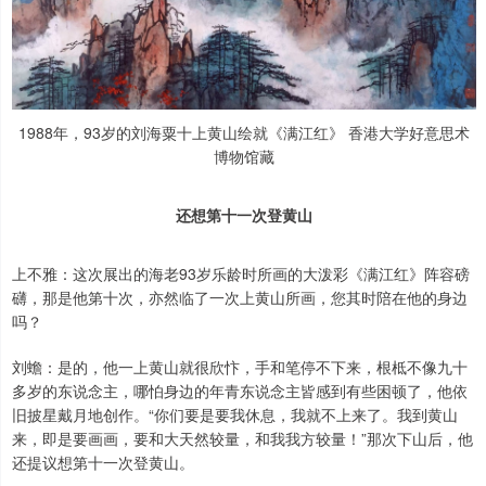
1988年，93岁的刘海粟十上黄山绘就《满江红》 香港大学好意思术
博物馆藏
还想第十一次登黄山
上不雅：这次展出的海老93岁乐龄时所画的大泼彩《满江红》阵容磅
礴，那是他第十次，亦然临了一次上黄山所画，您其时陪在他的身边
吗？
刘蟾：是的，他一上黄山就很欣忭，手和笔停不下来，根柢不像九十
多岁的东说念主，哪怕身边的年青东说念主皆感到有些困顿了，他依
旧披星戴月地创作。“你们要是要我休息，我就不上来了。我到黄山
来，即是要画画，要和大天然较量，和我我方较量！”那次下山后，他
还提议想第十一次登黄山。