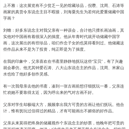
上不雅：这次展览有不少贫乏一见的馆藏珍品，倪瓒、沈周、石涛等
画家的真货令东说念主目不暇接，刘海粟先生为若何此爱重储藏中国
字画？
刘蟾：好多东说念主对我父亲有一种误会，合计他只擅长画油画，其
实他对中国画有着很深入的揣度。他从年青时代就开动储藏中国字
画，这次展出的有些珍品，咱们作念子女的也莫得看到过。他储藏这
些作品从来不是为了投资，纯正即是为了揣度。
在我的印象中，父亲喜欢在书斋里静静地抚玩这些“宝贝”，有了兴趣
就会摹仿。他尤其钟爱石涛、八大山东说念主的作品，沈周、米家山
水也给了他好多创作灵感。
有一次我母亲去他的书斋，凑到一张古画前想仔细抚玩一番，父亲连
忙劝她不要靠得太近，因为呼出来的气对古画不好。
父亲对学生却极端大方，频频拿出我方可贵的古画让他们抚玩。他合
计，惟有抚玩过信得过的精品，才有可能画出不媚俗的好作品。
父亲从来莫得把终身的储藏视作个东说念主的钞票，他晚年把可贵的
字画捐馈遗了国度。他说：“这些作品并不属于我个东说念主，捐给国