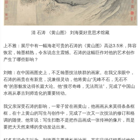
清 石涛 《黄山图》 刘海粟好意思术馆藏
上不雅：展厅中有一幅海老可贵的石涛的《黄山图》高达3.5米，阵容
恢宏，翰墨精熟，令东说念主震憾。石涛的这幅巨作对他的艺术创作
产生了哪些影响？
刘蟾：在中国画图史上，不乏翰墨技法轶群的画家。在我父亲眼中，
石涛的画贵在有新意，况兼很灵动，他将黄山“无峰不石，无石不
奇”的形貌发达得长篇大论。他“搜尽奇峰，无法而法”，完成了中国山
水画从摹古到师造化的重要转动。
我父亲深受石涛的影响，一辈子皆在画黄山，他画画从来莫得条条框
框，在十上黄山的写生与创作中，完成了一次又一次技法的修订和格
调的随便。他常说：写生扫数不是把作品画成一张传神的像片，而是
要把大天然束缚的变动发达出来。
好多东说念主以为，刘海粟主要擅长画油画，其实只须仔细看过他的