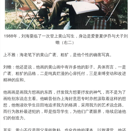
1988年，刘海粟临了一次登上黄山写生，身边是爱妻夏伊乔与犬子刘
蟾（右二）
上不雅：海老笔下的黄山广袤、粗犷，是他个性的确凿写真。
刘蟾：他还是说，他画的黄山画中有许多他的影子。具体而言，一是
广袤、粗犷的品格，二是纯真烂漫的心扉托付，三是束缚变动和改进
精神的应和。
他画画是画我方想画的东西，抒发我方想要抒发的神气，而不是为了
画给别东说念主看。他畴昔创办上海好意思专时亦然汲取着这样的想
想，他饱读吹学生目田地追求我方的格调，采用我方的艺术说念路。
而行为敦朴最进犯的，即是指导学生，为他们广袤眼界，络续启迪他
们的创造力。
其实，黄山不仅是我父亲的敦朴，也化作他的课本，以致课堂。他还