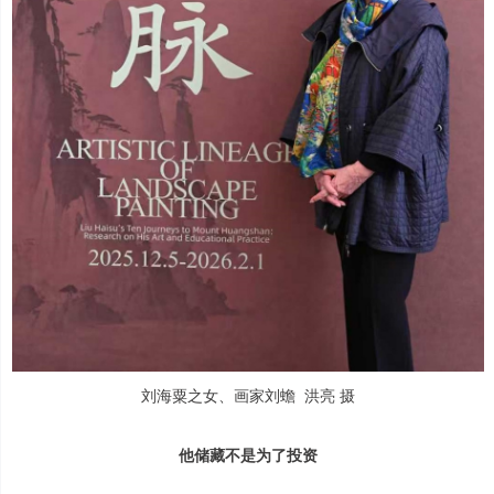
刘海粟之女、画家刘蟾 洪亮 摄
他储藏不是为了投资