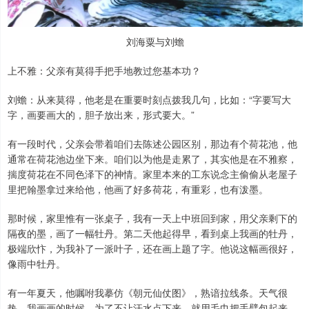
刘海粟与刘蟾
上不雅：父亲有莫得手把手地教过您基本功？
刘蟾：从来莫得，他老是在重要时刻点拨我几句，比如：“字要写大
字，画要画大的，胆子放出来，形式要大。”
有一段时代，父亲会带着咱们去陈述公园区别，那边有个荷花池，他
通常在荷花池边坐下来。咱们以为他是走累了，其实他是在不雅察，
揣度荷花在不同色泽下的神情。家里本来的工东说念主偷偷从老屋子
里把翰墨拿过来给他，他画了好多荷花，有重彩，也有泼墨。
那时候，家里惟有一张桌子，我有一天上中班回到家，用父亲剩下的
隔夜的墨，画了一幅牡丹。第二天他起得早，看到桌上我画的牡丹，
极端欣忭，为我补了一派叶子，还在画上题了字。他说这幅画很好，
像雨中牡丹。
有一年夏天，他嘱咐我摹仿《朝元仙仗图》，熟谙拉线条。天气很
热，我画画的时候，为了不让汗水点下来，就用毛巾把手臂包起来。