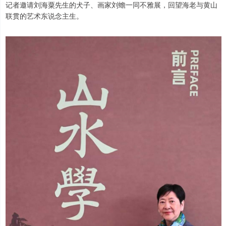
记者邀请刘海粟先生的犬子、画家刘蟾一同不雅展，回望海老与黄山
联贯的艺术东说念主生。