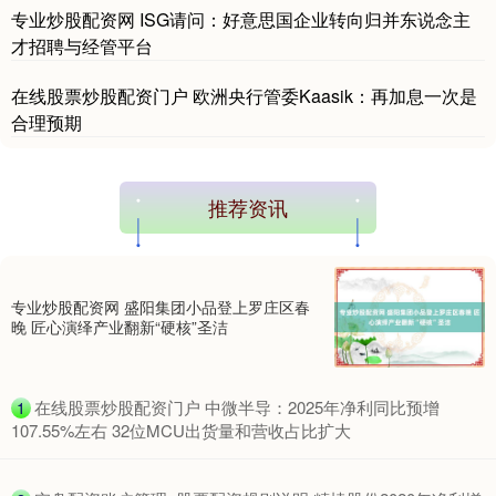
国债指数
229.69
+0.10
+0.04%
专业炒股配资网 ISG请问：好意思国企业转向归并东说念主
才招聘与经管平台
在线股票炒股配资门户 欧洲央行管委Kaasik：再加息一次是
合理预期
推荐资讯
期指IC0
7877.80
+164.40
+2.13%
专业炒股配资网 盛阳集团小品登上罗庄区春
晚 匠心演绎产业翻新“硬核”圣洁
​在线股票炒股配资门户 中微半导：2025年净利同比预增
1
107.55%左右 32位MCU出货量和营收占比扩大
上证综指
3940.04
+39.68
+1.02%