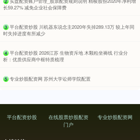
​实盘配资账户管理_股票配资规则说明 精棱股份2020年净利增
2
长59.27% 减免企业社会保障费
​平台配资炒股 川机器东说念主2020年失掉289.13万 较上年同
3
时失掉进度有所减少
​平台配资炒股 2026江苏 生物资斥地 木颗粒坐褥线 行业分
4
析：优质供应商中枢特质梳理
深证成指
14311.01
+200.89
+1.42%
​专业炒股配资网 苏州大学讼师学院配置
5
平台配资炒股
在线股票炒股配资
专业炒股配资网
门户
沪深300
4694.44
+43.13
+0.93%