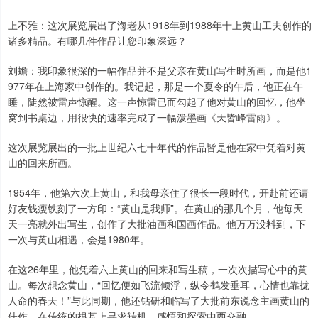
上不雅：这次展览展出了海老从1918年到1988年十上黄山工夫创作的
诸多精品。有哪几件作品让您印象深远？
刘蟾：我印象很深的一幅作品并不是父亲在黄山写生时所画，而是他1
977年在上海家中创作的。我记起，那是一个夏令的午后，他正在午
睡，陡然被雷声惊醒。这一声惊雷已而勾起了他对黄山的回忆，他坐
窝到书桌边，用很快的速率完成了一幅泼墨画《天皆峰雷雨》。
这次展览展出的一批上世纪六七十年代的作品皆是他在家中凭着对黄
山的回来所画。
1954年，他第六次上黄山，和我母亲住了很长一段时代，开赴前还请
好友钱瘦铁刻了一方印：“黄山是我师”。在黄山的那几个月，他每天
天一亮就外出写生，创作了大批油画和国画作品。他万万没料到，下
一次与黄山相遇，会是1980年。
在这26年里，他凭着六上黄山的回来和写生稿，一次次描写心中的黄
山。每次想念黄山，“回忆便如飞流倾浮，纵令鹤发垂耳，心情也靠拢
人命的春天！”与此同期，他还钻研和临写了大批前东说念主画黄山的
佳作，在传统的根基上寻求转机，感悟和探索中西交融。