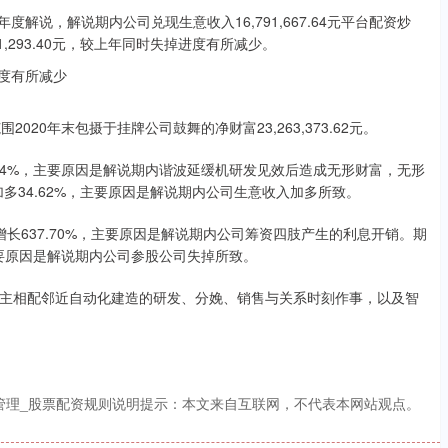
年度解说，解说期内公司兑现生意收入16,791,667.64元平台配资炒
1,293.40元，较上年同时失掉进度有所减少。
2020年末包摄于挂牌公司鼓舞的净财富23,263,373.62元。
68.84%，主要原因是解说期内谐波延缓机研发见效后造成无形财富，无形
同时加多34.62%，主要原因是解说期内公司生意收入加多所致。
，同比增长637.70%，主要原因是解说期内公司筹资四肢产生的利息开销。期
1元，主要原因是解说期内公司参股公司失掉所致。
主相配邻近自动化建造的研发、分娩、销售与关系时刻作事，以及智
管理_股票配资规则说明提示：本文来自互联网，不代表本网站观点。