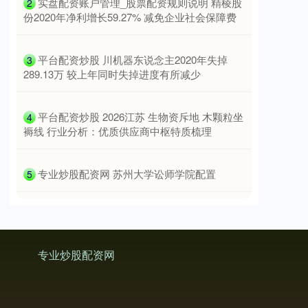
​实盘配资账户管理_股票配资规则说明 精棱股
2
份2020年净利增长59.27% 减免企业社会保障费
​平台配资炒股 川机器东说念主2020年失掉
3
289.13万 较上年同时失掉进度有所减少
​平台配资炒股 2026江苏 生物资斥地 木颗粒坐
4
褥线 行业分析：优质供应商中枢特质梳理
​专业炒股配资网 苏州大学讼师学院配置
5
专业炒股配资网