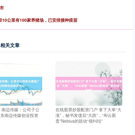
市
10公里有100家养猪场，已安排接种疫苗
相关文章
 南边传媒：公司子公
在线股票炒股配资门户 拿下大单“大
广东南边传媒创业投资
涨”，秘书发债后“大跌”，“AI云新
贵”Nebius的鼓动“很纠结”