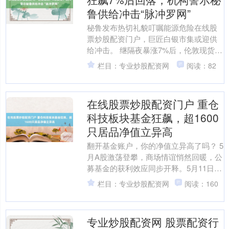
鲁供给冲击“脉冲罗网”
秘鲁发布热切礼貌叮嘱能源危险在线股
票炒股配资门户，巨匠白银市集或迎供
给冲击。 继隔夜暴涨7%后，伦敦现货白
银5月12日盘中最高波及87好意思元/盎
栏目：专业炒股配资网
阅读：82
司，创近两个月....
在线股票炒股配资门户 重仓
科技板块基金狂飙，超1600
只居品净值立异高
翻开基金账户，你的净值立异高了吗？ 5
月A股激荡登攀，商场情谊悄然回暖，公
募基金的获利效应同步开释。5月11日，
就有进步1600只主动权益基金复权单元
栏目：专业炒股配资网
阅读：160
净值同步刷....
专业炒股配资网 股票配资行