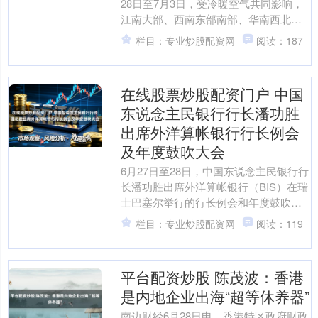
28日至7月3日，受冷暖空气共同影响，
江南大部、西南东部南部、华南西北部
及湖北南部将有一次强降雨经由，以大
栏目：专业炒股配资网
阅读：187
到暴雨为主，其中安....
在线股票炒股配资门户 中国
东说念主民银行行长潘功胜
出席外洋算帐银行行长例会
及年度鼓吹大会
6月27日至28日，中国东说念主民银行行
长潘功胜出席外洋算帐银行（BIS）在瑞
士巴塞尔举行的行长例会和年度鼓吹大
会。与会央行行长就外洋经济金融时
栏目：专业炒股配资网
阅读：119
局、通胀第二轮效....
平台配资炒股 陈茂波：香港
是内地企业出海“超等休养器”
南边财经6月28日电，香港特区政府财政