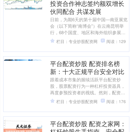
投资合作神志签约额双增长
伙同配合 共谋发展
日前，为期6天的第十届中国—南亚展览
会（以下简称“南博会”）在云南昆明举
行，68个国度、地区和海外组织参展参
会，达成南亚、东南亚及《区域全面经
栏目：专业炒股配资网
阅读：129
济伙伴关系协定》（....
平台配资炒股 配资排名榜
新：十大正规平台安全对比
跟着成本市集的握续活跃平台配资炒
股，股票配资行为一种杠杆投资器具，
再度参预投资者的视线。然则，配资行
业鱼龙混合，取舍一家安全、正规的平
栏目：专业炒股配资网
阅读：176
台，是资金安全的紧要前提。....
平台配资炒股 配资之家网：
杠杆炒股生手指南，安全配