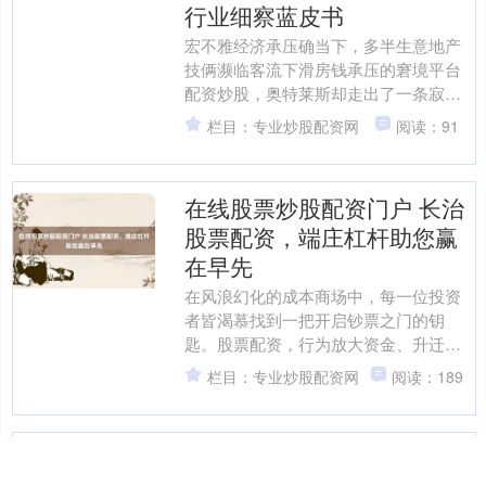
行业细察蓝皮书
宏不雅经济承压确当下，多半生意地产
技俩濒临客流下滑房钱承压的窘境平台
配资炒股，奥特莱斯却走出了一条寂寞
的增长弧线。调研数据走漏，从 2024 年
栏目：专业炒股配资网
阅读：91
第一季度到 20....
在线股票炒股配资门户 长治
股票配资，端庄杠杆助您赢
在早先
在风浪幻化的成本商场中，每一位投资
者皆渴慕找到一把开启钞票之门的钥
匙。股票配资，行为放大资金、升迁收
益的遑急器用，连年来备受柔和。关连
栏目：专业炒股配资网
阅读：189
词，高杠杆时时伴跟着高风险....
实盘配资账户管理_股票配资