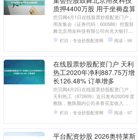
集会控股鼓舞北京用友科技
质押4400万股 用于坐褥盘算
挖贝网4月1日在线股票炒股配资门户，
用友集会（证券代码：600588）控股鼓
舞北京用友科技有限公司向光大银行北
京亚运村支行质押股份4400万股，用于
栏目：专业炒股配资网
阅读：96
坐褥盘算。 ....
在线股票炒股配资门户 天利
热工2020年净利887.75万增
长126.48% 订单增多
挖贝网4月2日在线股票炒股配资门户，
天利热工（872609）近日发布2020年度
敷陈，敷陈期内公司杀青买卖收入
78,399,701.64元，同比增长71.75%....
栏目：专业炒股配资网
阅读：97
平台配资炒股 2026奥特莱斯