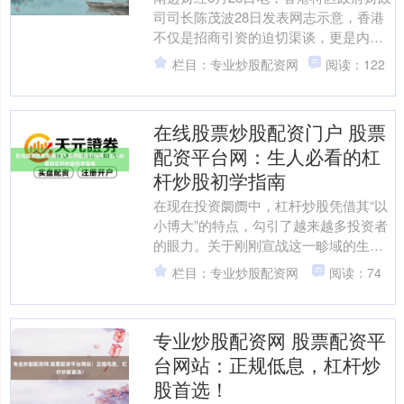
司司长陈茂波28日发表网志示意，香港
不仅是招商引资的迫切渠谈，更是内地
企业和家具走向国际的“关键纽带”，以及
栏目：专业炒股配资网
阅读：122
技巧改变与国际....
在线股票炒股配资门户 股票
配资平台网：生人必看的杠
杆炒股初学指南
在现在投资阛阓中，杠杆炒股凭借其“以
小博大”的特点，勾引了越来越多投资者
的眼力。关于刚刚宣战这一畛域的生人
而言，意会杠杆炒股的旨趣、风险与操
栏目：专业炒股配资网
阅读：74
作逻辑，是迈出隆重第....
专业炒股配资网 股票配资平
台网站：正规低息，杠杆炒
股首选！