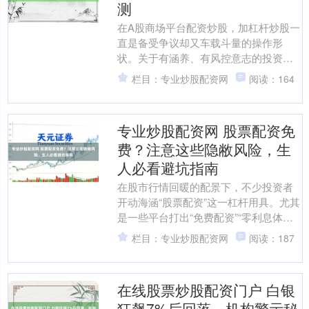
测
在A股商场平台配资炒股，加杠杆炒股一
直是备受争议却又车载斗量的操作形
状。关于有涵养、有风控意志的投资者
而言，合理使用杠杆照实能放大收益。
栏目：专业炒股配资网
阅读：164
但“用什么软件加杠杆”这....
专业炒股配资网 股票配资免
费？注意这些隐敝风险，生
人必看避坑指南
在股市行情回暖的配景下，不少投资者
开动海涵“股票配资”这一杠杆用具。尤其
是一些平台打出“免费配资”“零利息体
验”等诱东说念主告白，招引了许多穷乏
栏目：专业炒股配资网
阅读：187
教化的生人入场。....
在线股票炒股配资门户 白银
狂飙7%后回落，机构警示秘