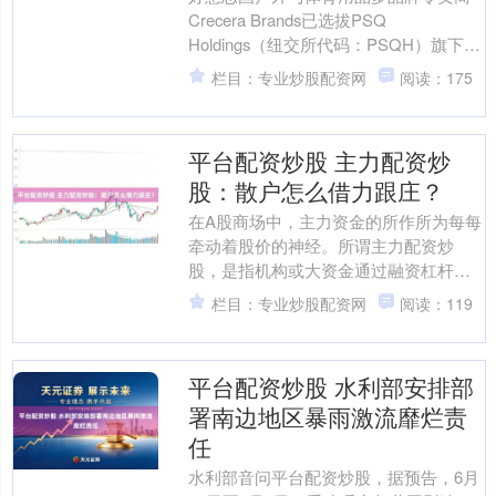
Crecera Brands已选拔PSQ
Holdings（纽交所代码：PSQH）旗下的
PSQ Payments行动其支付处理....
栏目：专业炒股配资网
阅读：175
平台配资炒股 主力配资炒
股：散户怎么借力跟庄？
在A股商场中，主力资金的所作所为每每
牵动着股价的神经。所谓主力配资炒
股，是指机构或大资金通过融资杠杆放
大资金限制，从而在商场上赢得更强的
栏目：专业炒股配资网
阅读：119
控盘才略。关于散户而言平....
平台配资炒股 水利部安排部
署南边地区暴雨激流靡烂责
任
水利部音问平台配资炒股，据预告，6月