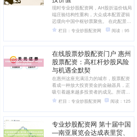
现时专业炒股配资网，AH股折溢价钱局
端庄验结构性重构，大众成本配置逻辑
迟缓向中国中枢钞票聚焦。 在此配景
下，2026年4月16日，A股商场迎来迫切
栏目：专业炒股配资网
阅读：95
时期：宁德期间....
在线股票炒股配资门户 惠州
股票配资：高杠杆炒股风险
与机遇全默契
在惠州这座充满活力的城市，股票配资
看成一种放大投资资金的金融器具，正
吸引着越来越多投资者的成见。所谓股
票配资，是指投资者通过配资公司取得
栏目：专业炒股配资网
阅读：125
稀疏资金进行股票来回，从....
专业炒股配资网 第十届中国
—南亚展览会达成表里贸、