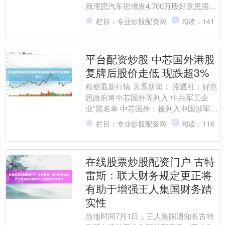
商理思汽车把增发4,700万股好意思国存
托股份(ADS)的价钱定在每股29好意思
栏目：专业炒股配资网
阅读：141
元，召募1....
平台配资炒股 中芯国外港股
复牌后股价走低 现跌超3%
检察最新行情 关系新闻： 路透社：好意
思政府将中芯国外等列入“中共军工企
业”黑名单 中芯国外：被列入中国涉军企
业名单对公司运营莫得紧要影响 新浪科
栏目：专业炒股配资网
阅读：116
技讯 12月4....
在线股票炒股配资门户 古特
雷斯：联大财务规定更正将
有助于增强王人集国财务踏
实性
当地时间7月1日，王人集国通知长古特