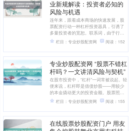
业新规解读：投资者必知的
风险与机遇
连年来，跟着成本商场的快速发展，股
票配资行动一种杠杆投资器具，引诱了
多量投资者的宽恕。联系词，由于行业
永久缺少谐和监管，配资乱象频发，投
栏目：专业炒股配资网
阅读：152
资者权利受损事件无独有偶....
专业炒股配资网 “股票不错杠
杆吗？一文讲清风险与契机”
在股市投资中，“杠杆”一词常被说起。轻
便来说，杠杆即是借债炒股——用较少
的本金撬动更大的投资金额。股票照实
不错加杠杆，但这条路并非东说念主东
栏目：专业炒股配资网
阅读：155
说念主王人能走，更不....
在线股票炒股配资门户 用友