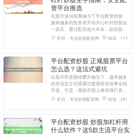
资平台推选
在股市波动加重确当下平台配资炒股，
越来越多的投资者开动关心杠杆炒股这
一器具。通过配资放大本金，如实能在
行情向好时获取更高收益，但关于生手
栏目：专业炒股配资网
阅读：117
而言，连气儿杠杆旨趣、聘....
平台配资炒股 正规股票平台
怎么选？这法式避坑
在股市热度握续攀升确当下，越来越多
的东说念主但愿通过股票投资竣事金钱
升值。可是，濒临市面上琳琅满打算券
商平台，如何遴荐一家正规、安全、功
栏目：专业炒股配资网
阅读：201
绩优质的股票往还平台，成....
平台配资炒股 炒股加杠杆用
什么软件？这5款主流平台实