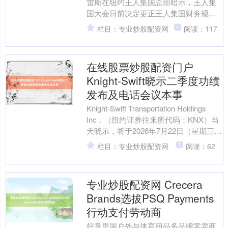
雷斯在纽约王人集国总部暗示，王人集
国大会日前决定更正王人集国财务规
定，将有助于王人集国更负包袱地惩处
栏目：专业炒股配资网
阅读：117
资源、保险业务流通性，并....
在线股票炒股配资门户
Knight-Swift晓示二季度功绩
发布及电话会议本事
Knight-Swift Transportation Holdings
Inc．（纽约证券往来所代码：KNX）当
天晓示，将于2026年7月22日（星期三）
好意....
栏目：专业炒股配资网
阅读：62
专业炒股配资网 Crecera
Brands选拔PSQ Payments
行动支付劳动商
好意思国户外与体育用品多品牌零卖商