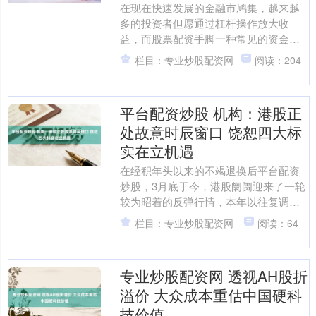
在现在快速发展的金融市鸠集，越来越
多的投资者但愿通过杠杆操作放大收
益，而股票配资手脚一种常见的资金放
大用具，正受到平凡关怀。但是，面临
栏目：专业炒股配资网
阅读：204
市集上良莠不都的配资平台，....
平台配资炒股 机构：港股正
处故意时辰窗口 饶恕四大标
实在立机遇
在经积年头以来的不竭退换后平台配资
炒股，3月底于今，港股阛阓迎来了一轮
较为昭着的反弹行情，本年以往复调幅
度更大的恒生科技指数反弹更为昭着，
栏目：专业炒股配资网
阅读：64
阛阓风险偏好昭着回升。....
专业炒股配资网 透视AH股折
溢价 大众成本重估中国硬科
技价值