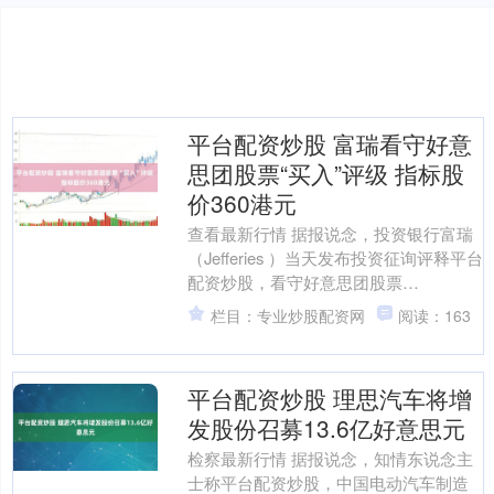
平台配资炒股 富瑞看守好意
思团股票“买入”评级 指标股
价360港元
查看最新行情 据报说念，投资银行富瑞
（Jefferies ）当天发布投资征询评释平台
配资炒股，看守好意思团股票
（03690.HK）“买入”评级，将指标股价
栏目：专业炒股配资网
阅读：163
定为3....
平台配资炒股 理思汽车将增
发股份召募13.6亿好意思元
检察最新行情 据报说念，知情东说念主
士称平台配资炒股，中国电动汽车制造