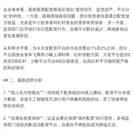
从全体来看，面前股票配资商场呈现出“需求回升、监管趋严、平台分
化”的特色。一方面，跟着商场面容回暖，部分投资者但愿通过配资放
大收益，尤其是中小投资者对杠杆资金的需求有所加多；另一方面，
监管部门合手续打击行恶配资行为，合规平台数目减少，商场参加法
度化发展阶段。
从利率水平看，当今主发配资平台的月息浩繁在1%至2%之间，部分
平台因资金资本飞腾而小幅上调利率。杠杆倍数方面，大皆平台提供2
倍至5倍杠杆，少数平台可达8倍以致更高，但高杠杆平方随同更严格
的风控条目。
## 二、最新趋势分析
1. **线上化与智能化**：传统线下配资稳定向线上挪动，配资平台专揽
大数据、东谈主工智能技艺进行用户画像和风险评估，罢了快速审批
和自动风控。
2. **合规化程度加快**：证监会屡次强调“场外配资”的行恶性，多地监
管部门连统共帐违法配资平台，合规合手牌机组成为商场主流。