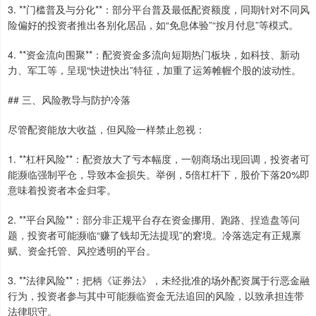
3. **门槛普及与分化**：部分平台普及最低配资额度，同期针对不同风
险偏好的投资者推出各别化居品，如“免息体验”“按月付息”等模式。
4. **资金流向围聚**：配资资金多流向短期热门板块，如科技、新动
力、军工等，呈现“快进快出”特征，加重了运筹帷幄个股的波动性。
## 三、风险教导与防护冷落
尽管配资能放大收益，但风险一样禁止忽视：
1. **杠杆风险**：配资放大了亏本幅度，一朝商场出现回调，投资者可
能濒临强制平仓，导致本金损失。举例，5倍杠杆下，股价下落20%即
意味着投资者本金归零。
2. **平台风险**：部分非正规平台存在资金挪用、跑路、捏造盘等问
题，投资者可能濒临“赚了钱却无法提现”的窘境。冷落选定有正规禀
赋、资金托管、风控透明的平台。
3. **法律风险**：把柄《证券法》，未经批准的场外配资属于行恶金融
行为，投资者参与其中可能濒临资金无法追回的风险，以致承担连带
法律职守。