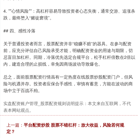
4. **心情风险**：高杠杆容易导致投资者心态失衡，通常交游、追涨杀
跌，最终堕入“赌徒窘境”。
## 四、感性冷落
关于普通投资者而言，股票配资并非“稳赚不赔”的器具。在参与配资
前，应充分评估自己风险承受才能，明确配资资金的用途与期限，切
忌盲目加杠杆。同期，冷落优先选定合规平台，松手杠杆倍数在2倍以
内，建造合理的止损线，幸免因商场波动导致爆仓。
总之，面前股票配资行情虽有一定热度在线股票炒股配资门户，但风
险与机遇并存。投资者应保合手感性，审慎有蓄意，方能在波动的商
场中立于百战不殆。
实盘配资账户管理_股票配资规则说明提示：本文来自互联网，不代
表本网站观点。
上一篇：
平台配资炒股 股票不错杠杆：放大收益，风险若何规
定？