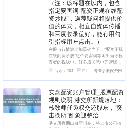
（注：该标题在以内，包含
指定要害词“配资正规在线配
资炒股”，遴荐疑问和提供价
值的体式，相宜自媒体传播
和百度收录偏好，能有用勾
引指标用户点击。）
在股市行情波动加重确当下，“配资正规
在线配资炒股”这个要害词等闲出当今投
资者的视线中。好多股民意中齐萦绕着
这么一个疑问：在线配资到底靠不靠
阅读：204
栏目：专业炒股配资网
谱？它果真是快速放大收....
实盘配资账户管理_股票配资
规则说明 港交所新规落地：
核数师任免权交还股东，“突
击换所”乱象迎整治
港交所近期出台新指令，将上市公司核