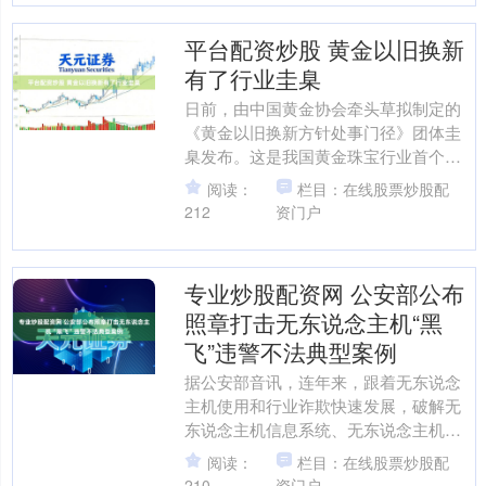
平台配资炒股 黄金以旧换新
有了行业圭臬
日前，由中国黄金协会牵头草拟制定的
《黄金以旧换新方针处事门径》团体圭
臬发布。这是我国黄金珠宝行业首个针
对以旧换新业务的专项处事圭臬，让黄
阅读：
栏目：在线股票炒股配
金以旧换新这一紧迫破费体....
212
资门户
专业炒股配资网 公安部公布
照章打击无东说念主机“黑
飞”违警不法典型案例
据公安部音讯，连年来，跟着无东说念
主机使用和行业诈欺快速发展，破解无
东说念主机信息系统、无东说念主机违
警违法飞行致使超高“黑飞”等问题不断出
阅读：
栏目：在线股票炒股配
现，严重烦闷空域安全....
210
资门户