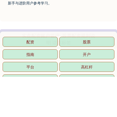
新手与进阶用户参考学习。
实盘配资账户管理_股票配资规则说
明 话题标签
国债指数
229.69
+0.10
+0.04%
配资
股票
指南
开户
平台
高杠杆
公司
何如
期指IC0
7877.80
+164.40
+2.13%
炒股
杠杆