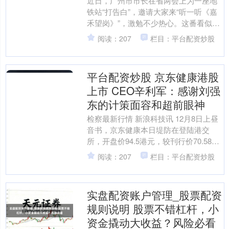
近日，广州市市长在省两会上为一座地
铁站“打告白”，邀请大家来“听一听《嘉
禾望岗》”，激勉不少热心。这番看似纵
情的接梗，背后浮现出城市惩处的一种
阅读：207
栏目：平台配资炒股
新意。 嘉禾望岗站....
平台配资炒股 京东健康港股
上市 CEO辛利军：感谢刘强
东的计策面容和超前眼神
检察最新行情 新浪科技讯 12月8日上昼
音书，京东健康本日堤防在登陆港交
所，开盘价94.5港元，较刊行价70.58港
元高涨超33%，截止发稿，京东健康涨
阅读：207
栏目：平台配资炒股
幅扩大至....
实盘配资账户管理_股票配资
规则说明 股票不错杠杆，小
资金撬动大收益？风险必看