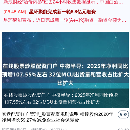
新浪财经“酒价内参”过去24小时收集数据显示，中国白酒市场主要大单品的终端零售总价8月8日再度走高。如果主要单品各取一瓶整体打包售卖，今日总售价为9908元，较昨日大幅上涨55元，创下7月初以来新高，白酒总价整体回暖的行情继续推进，终端看涨情绪全面升温，此前震荡磨底的行情暂告结束。今日11大白酒单品十涨一跌，仅水晶剑南春一款小幅下跌，赢家占据绝对优势。上涨方面，飞天茅台与精品茅台同步上涨6元/瓶，茅台两大单品携手走高，飞天茅台的全国零售均价来到1775元，官方提价后，飞天茅台在高位区间始终保持平稳态势；五粮液普五八代小幅上涨1元，自昨日上涨后来到791元，依托渠道补贴收紧、经销商惜售控货等基本面因素巩固价格底盘，五粮液1618大涨7元紧跟走强；国窖1573上涨4元，浓香双雄联袂发力；洋河梦之蓝M6+大涨9元荣登单日涨幅榜首；青花郎上调6元，止住此前下跌走势；青花汾20与古井贡古20均上涨7元，其中前者终端报价来到379元，清香龙头跟随大盘同步回暖；习酒君品上涨4元，结束下跌行情，今日多品牌名酒均同步止跌回升。下跌方面，仅有水晶剑南春小跌2元，单一酒品小幅回调并未拖累白酒市场整体向上。
(08:45 AM)
星环聚能完成新一轮8.8亿元融资
星环聚能宣布，近日完成新一轮(A++轮)融资，融资金额为8.8亿元人民币。本轮融资由深投控资本、深担创投、农银资本、交银投资等机构联合投资，老股东上海科创集团旗下知识产权基金等机构继续跟投。本轮融资资金将与A轮、A+轮融资资金一道，共同用于上海嘉定实验基地建设、NTST(负三角球形托卡马克)建造与运行、CTRFR-1(星环一号)设计建造，以及聚变堆级高温超导磁体与AI等离子体控制等关键技术的持续工程化推进。
在线股票炒股配资门户 中微半导：2025年净利同比预增
107.55%左右 32位MCU出货量和营收占比扩大
实盘配资账户管理_股票配资规则说明 精棱股份2020年
配资
净利增长59.27% 减免企业社会保障费
挖贝网4月2日，精棱股份（837711）....
03-19