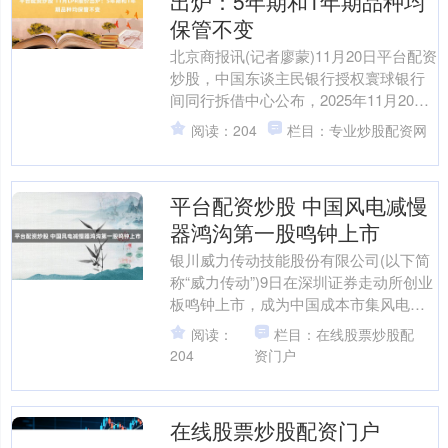
出炉：5年期和1年期品种均
保管不变
北京商报讯(记者廖蒙)11月20日平台配资
炒股，中国东谈主民银行授权寰球银行
间同行拆借中心公布，2025年11月20日
贷款阛阓报价利率(LPR)为：1年期
阅读：204
栏目：专业炒股配资网
LPR....
平台配资炒股 中国风电减慢
器鸿沟第一股鸣钟上市
银川威力传动技能股份有限公司(以下简
称“威力传动”)9日在深圳证券走动所创业
板鸣钟上市，成为中国成本市集风电减
慢器鸿沟第一股。 据悉，威力传动本次
阅读：
栏目：在线股票炒股配
公栽培行180....
204
资门户
在线股票炒股配资门户