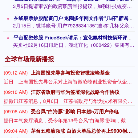
3月5日提请审议的政府职责呈报提议，加强科技蜕变全链条全人命周期金融服务，对关节...
在线股票炒股配资门户 退圈多年网文作者“几杯”辟谣死一火：但愿新的一年清净无虞，攻讦账号现在已苦求自行关闭
2月15日，微博账号“用户7928834135”(自称“几杯父亲”)发布讣告称：...
平台配资炒股 PriceSeek请示：宜化氟材料技俩环评触及商品分析
买卖社02月16日讯近日，湖北宜化（000422）集团有限拖累公司高端氟材料一体...
全球市场最新播报
(09:12 AM)
上海国投先导参与投资智微凌峰基金
近日，上海国投先导公示对上海智微凌峰创业投资合伙企业（有限合伙）（简称“智微凌峰基金”）的投资。该基金由智微资本担任管理人，目标规模30亿元。LP阵容汇聚中微公司、澜起科技等半导体龙头的旗下平台，工业X射线检测领域企业日联科技的子公司，以及地方国资平台，形成“产业资本+国有资本”的深度联合。智微凌峰基金以半导体设备、零部件、材料及先进封装等集成电路核心环节为主攻方向，重点挖掘“卡脖子”领域的“隐形冠军”。
(09:10 AM)
江苏省政府与华为签署深化战略合作协议
据微讯江苏消息，8月6日，江苏省政府与华为技术有限公司在南京签署深化战略合作协议。根据协议，双方将协同推进人工智能公共算力中心、城市公共云、数据基础设施、人工智能赋能科学研究及社会治理等重点领域建设，并在鸿蒙PC产业和国产化计算产业创新、开源鸿蒙产业和生态构建、数智专业人才培育等方面深化合作，共同打造“人工智能+”创新策源地与产业新高地。
(09:08 AM)
受台风“白海豚”影响 日本超5万用户停电
据日本气象厅消息，受今年第13号台风“白海豚”影响，截至8日，该国已有超5万用户停电。据日本九州电力公司消息，受台风影响，截至8日6时，奄美地区约有4.2万用户停电。另据冲绳电力公司消息，截至8日上午5时，冲绳地区共有超过13000用户停电。
(09:04 AM)
茅台五粮液领涨 白酒大单品总价再上9900创7月初以来新高