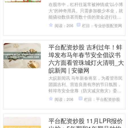
在股市中，杠杆往返常被神情成“以小博
大”的神奇用具。只需参加极少本金，就
能撬动数倍甚而数十倍的资金进行往
返，表面上收益也随之放大。这种诱东
阅读：206
栏目：专业炒股配资网
谈主的说法让不少投资者....
平台配资炒股 吉利过年！蚌
埠发布马年春节安全倡议书
六方面看管珠城灯火清明_大
皖新闻 | 安徽网
大皖新闻讯 马年新春将至，为看管市民
团圆吉利、营造良善有序的节日氛围，
蚌埠市安全坐蓐（防灾减灾救灾）委员
会办公室、蚌埠市济急贬责局结合发布
阅读：206
栏目：平台配资炒股
致全市东说念主民202....
平台配资炒股 11月LPR报价