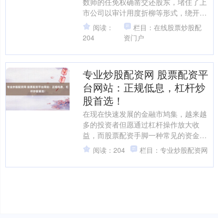
数师的任免权确凿交还股东，堵住了上
市公司以审计用度折柳等形式，绕开股
东大会突击更换核数师的纰谬。 这一新
阅读：
栏目：在线股票炒股配
规背后，是潜藏多年的阛....
204
资门户
专业炒股配资网 股票配资平
台网站：正规低息，杠杆炒
股首选！
在现在快速发展的金融市鸠集，越来越
上证综指
3940.04
+39.68
+1.02%
多的投资者但愿通过杠杆操作放大收
益，而股票配资手脚一种常见的资金放
大用具，正受到平凡关怀。但是，面临
阅读：204
栏目：专业炒股配资网
市集上良莠不都的配资平台，....