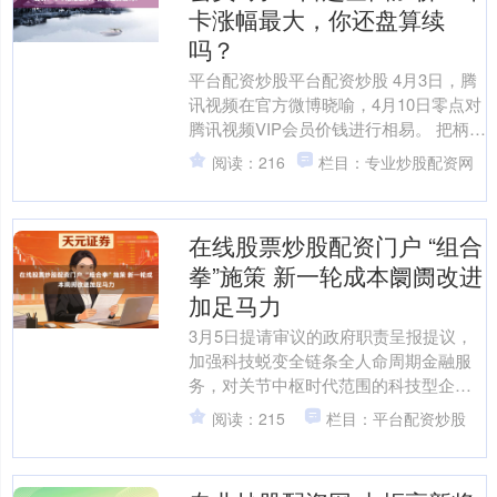
卡涨幅最大，你还盘算续
吗？
平台配资炒股平台配资炒股 4月3日，腾
讯视频在官方微博晓喻，4月10日零点对
腾讯视频VIP会员价钱进行相易。 把柄公
告，腾讯视频会员本次调价分为市欢套
阅读：216
栏目：专业炒股配资网
餐和非市欢....
在线股票炒股配资门户 “组合
拳”施策 新一轮成本阛阓改进
加足马力
3月5日提请审议的政府职责呈报提议，
加强科技蜕变全链条全人命周期金融服
务，对关节中枢时代范围的科技型企
业，常态化实行上市融资、并购重组“绿
阅读：215
栏目：平台配资炒股
色通谈”机制，以科技金....