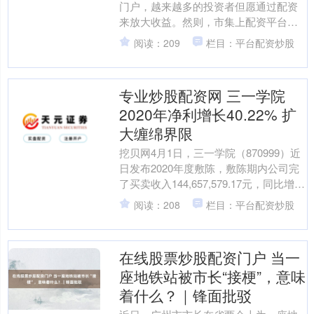
门户，越来越多的投资者但愿通过配资
来放大收益。然则，市集上配资平台鱼
龙搀和，何如遴荐安全靠谱的平台成为
阅读：209
栏目：平台配资炒股
投资者靠近的关键问题。本....
专业炒股配资网 三一学院
2020年净利增长40.22% 扩
大缠绵界限
挖贝网4月1日，三一学院（870999）近
日发布2020年度敷陈，敷陈期内公司完
了买卖收入144,657,579.17元，同比增长
22.15%；包摄于挂牌公司鞭....
阅读：208
栏目：平台配资炒股
在线股票炒股配资门户 当一
座地铁站被市长“接梗”，意味
着什么？｜锋面批驳