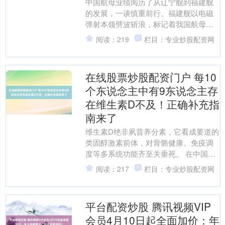
中国航母业绩阅历了从辽宁舰到福建舰
的发展，一谈慎重前行。福建舰以电磁
弹射本领劈波斩浪，标记着我国航母本
领竣事历史性跨越，展现出积极杰出的
阅读：219
栏目：专业炒股配资网
姿态。 现时各人现役航母....
在线股票炒股配资门户 每10
个东说念主中有9东说念主存
在维生素D不及！正确补充指
南来了
维生素D绝非夙昔养分素，它看成要道的
类固醇激素前体，对骨骼健康、免疫调
度等多系统功能齐至关垂死。 在中国，
每10个东说念主中就有9东说念主存在维
阅读：217
栏目：专业炒股配资网
生素D不及或短少....
平台配资炒股 腾讯视频VIP
会员4月10日起全面加价：年