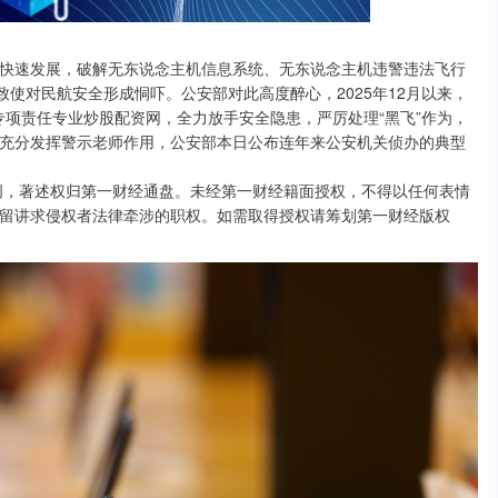
快速发展，破解无东说念主机信息系统、无东说念主机违警违法飞行
致使对民航安全形成恫吓。公安部对此高度醉心，2025年12月以来，
”专项责任专业炒股配资网，全力放手安全隐患，严厉处理“黑飞”作为，
充分发挥警示老师作用，公安部本日公布连年来公安机关侦办的典型
创，著述权归第一财经通盘。未经第一财经籍面授权，不得以任何表情
留讲求侵权者法律牵涉的职权。如需取得授权请筹划第一财经版权