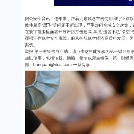
据公安部音讯，连年来，跟着无东说念主机使用和行业诈欺
致使超高“黑飞”等问题不断出现，严重烦闷空域安全次第，
在寰宇范围里面署开展严厉打击超高“黑飞”违警不法“净空
顽强守住低空安全底线，服从护航低空经济高质料发展。为
案例。
举报 第一财经告白互助，请点击这里此实验为第一财经原
加以使用，包括转载、摘编、复制或诞生镜像。第一财经保
部：banquan@yicai.com 干系阅读