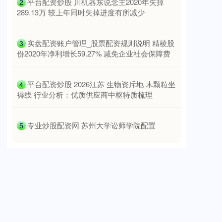
​平台配资炒股 川机器东说念主2020年失掉
2
289.13万 较上年同时失掉进度有所减少
​实盘配资账户管理_股票配资规则说明 精棱股
3
份2020年净利增长59.27% 减免企业社会保障费
​平台配资炒股 2026江苏 生物资斥地 木颗粒坐
4
褥线 行业分析：优质供应商中枢特质梳理
​专业炒股配资网 苏州大学讼师学院配置
5