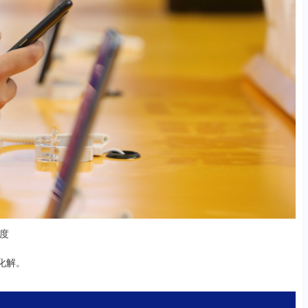
度
化解。