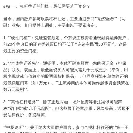
### 一、杠杆往还的门槛：最低需要若干资金？
当今，国内散户参与股票杠杆往还，主要通过券商**融资融券**（两
融）业务。其门槛并非调处，主要由以下要素决定：
1. **硬性门槛**：凭证监管划定，个东谈主投资者通畅融资融券账户，
前20个往改日的证券类钞票日均不低于**东谈主民币50万元**。这是
最主要的资金门槛。
2. **本体往还首先**：通畅明，本体可融资额度与您的保证金（担保
品）联系。表面上，最低融资买入可能只需几千元或更少（举例，用
极少现款或市值较小的股票四肢担保品），但券商频繁有单笔往还的
最低额度闭幕（如1万元）。**主流券商的本体可操作起步资金频繁在
数万元级别**。
3. **其他杠杆道路**：除了正规两融，场外配资等非法渠谈可能声
称“零门槛”或“几千元起配”，但这些属于违章步履，风险极高，透顶不
受法律保护，务必隔离。
**中枢论断**：关于绝大大量散户而言，参与合规杠杆往还的**第一王