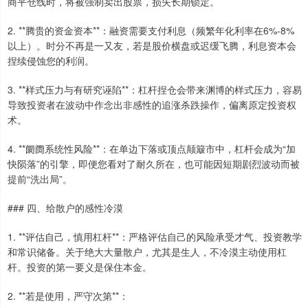
商平仓线时，将被强制卖出股票，损失长期锁定。
2. **腾贵的资金资本**：融资需要支付利息（频繁年化利率在6%-8%
以上）。时分不再是一又友，若是股价横盘或迟缓飞腾，利息资本会
捏续侵蚀您的利润。
3. **样式压力与有研究诬陷**：杠杆捏仓会带来渊博的样式压力，容易
导致投资者在波动中作念出非感性的追涨杀跌操作，偏离原定投资权
术。
4. **阛阓系统性风险**：在单边下落或顶点颠簸市中，杠杆会成为“加
快陨落”的引擎，即便您看对了耐久所在，也可能因短期剧烈波动而被
提前“洗出局”。
### 四、给散户的感性冷漠
1. **评估自己，慎用杠杆**：严格评估自己的风险承受才气、投资教学
和常识储备。关于绝大大量散户，尤其是生人，不冷漠主动使用杠
杆。投资的第一要义是保住本金。
2. **若是使用，严守次第**：