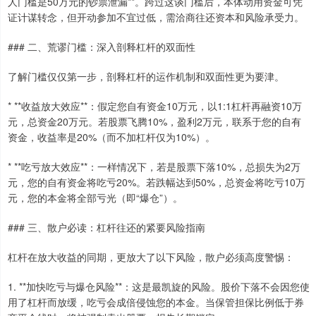
人门槛是50万元的钞票泄漏**。跨过这谈门槛后，本体动用资金可凭
证计谋转念，但开动参加不宜过低，需洽商往还资本和风险承受力。
### 二、荒谬门槛：深入剖释杠杆的双面性
了解门槛仅仅第一步，剖释杠杆的运作机制和双面性更为要津。
* **收益放大效应**：假定您自有资金10万元，以1:1杠杆再融资10万
元，总资金20万元。若股票飞腾10%，盈利2万元，联系于您的自有
资金，收益率是20%（而不加杠杆仅为10%）。
* **吃亏放大效应**：一样情况下，若是股票下落10%，总损失为2万
元，您的自有资金将吃亏20%。若跌幅达到50%，总资金将吃亏10万
元，您的本金将全部亏光（即“爆仓”）。
### 三、散户必读：杠杆往还的紧要风险指南
杠杆在放大收益的同期，更放大了以下风险，散户必须高度警惕：
1. **加快吃亏与爆仓风险**：这是最凯旋的风险。股价下落不会因您使
用了杠杆而放缓，吃亏会成倍侵蚀您的本金。当保管担保比例低于券