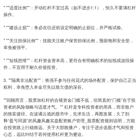
* **适度比例**：开动杠杆不宜过高（如不进步1:1），恒久不要满杠杆
操作。
* **建设止损**：务必在往还前设定明确的止损位，并严格试验。
* **关注担保比例**：技能关注账户保管担保比例，预留饱和安全垫，
幸免被强平。
* **短线想维**：杠杆资金资本高，更符合有明确权术的短线或波段操
作，不宜用于耐久价值投资。
3. **隔离非法配资**：将强不参与任何花式的场外配资，保护自己正当
权利，幸免堕入本金尽失以致欠债的深谷。
**回顾而言，股票加杠杆的合规资金门槛不低，但简直的“门槛”在于投
资者的风险领略与适度才气。** 杠杆是专科投资者的用具，而非散户
的致富捷径。在波谲云诡的股市中，先求生活，再图发展，久了剖
释“盈亏同源”的风趣风趣实盘配资账户管理_股票配资规则说明，方能
在投资路上行稳致远。关于大部散播户，专注于进步选股才气和投资
心态，远比纠结于若何使用杠杆更为蹙迫。