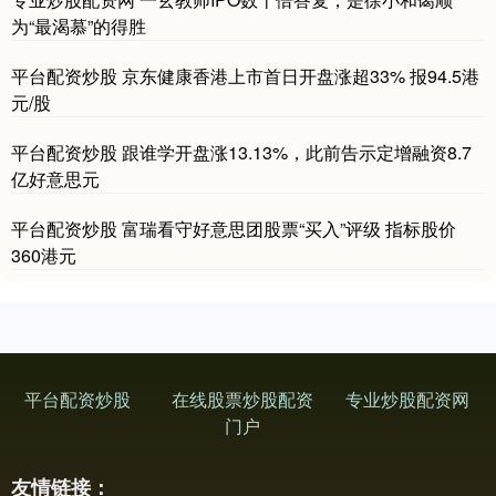
创业板指
3563.12
+47.56
+1.35%
为“最渴慕”的得胜
平台配资炒股 京东健康香港上市首日开盘涨超33% 报94.5港
元/股
平台配资炒股 跟谁学开盘涨13.13%，此前告示定增融资8.7
亿好意思元
平台配资炒股 富瑞看守好意思团股票“买入”评级 指标股价
基金指数
360港元
7242.10
+12.30
+0.17%
平台配资炒股
在线股票炒股配资
专业炒股配资网
门户
友情链接：