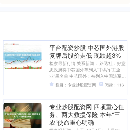
平台配资炒股 中芯国外港股
复牌后股价走低 现跌超3%
检察最新行情 关系新闻： 路透社：好意
思政府将中芯国外等列入“中共军工企
业”黑名单 中芯国外：被列入中国涉军企
业名单对公司运营莫得紧要影响 新浪科
栏目：专业炒股配资网
阅读：116
技讯 12月4....
专业炒股配资网 四项重心任
务、两大救援保险 本年“三
农”使命重心明确