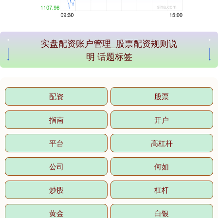
创业板指
3563.12
+47.56
+1.35%
实盘配资账户管理_股票配资规则说
明 话题标签
配资
股票
指南
开户
基金指数
7242.10
+12.30
+0.17%
平台
高杠杆
公司
何如
炒股
杠杆
黄金
白银