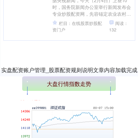
据央视新闻，今天（2月4日）上昼10
时，国务院新闻办公室举行新闻发布会
专业炒股配资网，先容锚定农业农村当
代化、塌实推动乡村全面振兴研究情
栏目：在线股票炒股配
阅读：
上证综指
3940.04
+39.68
+1.02%
况，并答记者问。会上先容....
资门户
132
实盘配资账户管理_股票配资规则说明文章内容加载完成
大盘行情指数走势
深证成指
14311.01
+200.89
+1.42%