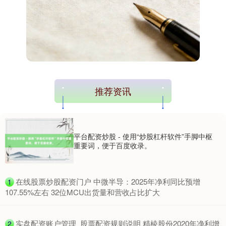
上证综指
3940.04
+39.68
+1.02%
推荐资讯
深证成指
14311.01
+200.89
+1.42%
平台配资炒股 - 使用“炒股杠杆软件”手脚中枢
重要词，便于百度收录。
​在线股票炒股配资门户 中微半导：2025年净利同比预增
1
107.55%左右 32位MCU出货量和营收占比扩大
​实盘配资账户管理_股票配资规则说明 精棱股份2020年净利增
2