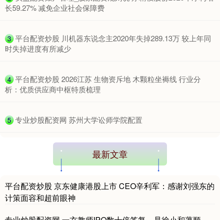
长59.27% 减免企业社会保障费
沪深300
4694.44
+43.13
+0.93%
​平台配资炒股 川机器东说念主2020年失掉289.13万 较上年同
3
时失掉进度有所减少
​平台配资炒股 2026江苏 生物资斥地 木颗粒坐褥线 行业分
4
析：优质供应商中枢特质梳理
北证50
1134.24
+11.37
+1.01%
​专业炒股配资网 苏州大学讼师学院配置
5
最新文章
平台配资炒股 京东健康港股上市 CEO辛利军：感谢刘强东的
计策面容和超前眼神
专业炒股配资网 一玄教师IPO数十倍答复，是徐小和蔼顺