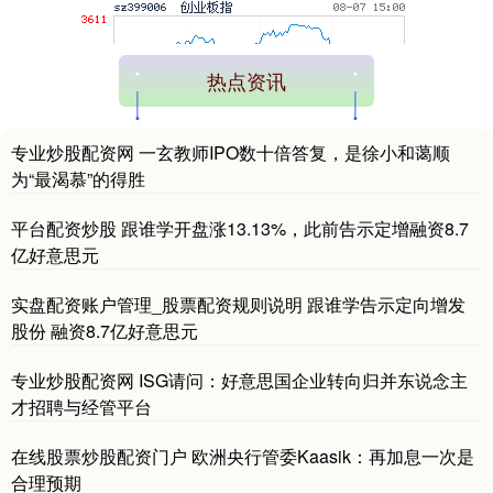
热点资讯
专业炒股配资网 一玄教师IPO数十倍答复，是徐小和蔼顺
为“最渴慕”的得胜
基金指数
7242.10
+12.30
+0.17%
平台配资炒股 跟谁学开盘涨13.13%，此前告示定增融资8.7
亿好意思元
实盘配资账户管理_股票配资规则说明 跟谁学告示定向增发
股份 融资8.7亿好意思元
专业炒股配资网 ISG请问：好意思国企业转向归并东说念主
才招聘与经管平台
国债指数
229.69
+0.10
+0.04%
在线股票炒股配资门户 欧洲央行管委Kaasik：再加息一次是
合理预期