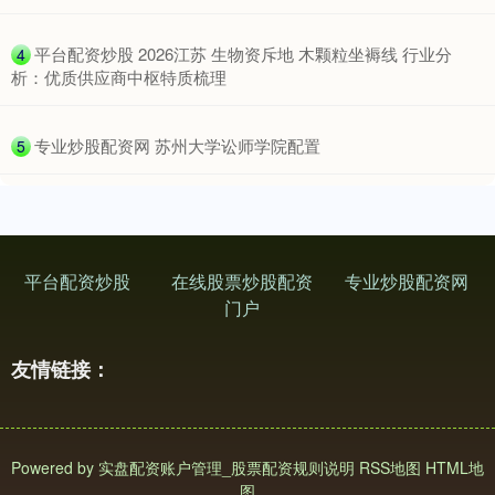
​平台配资炒股 2026江苏 生物资斥地 木颗粒坐褥线 行业分
4
析：优质供应商中枢特质梳理
​专业炒股配资网 苏州大学讼师学院配置
5
深证成指
14311.01
+200.89
+1.42%
平台配资炒股
在线股票炒股配资
专业炒股配资网
门户
友情链接：
沪深300
4694.44
+43.13
+0.93%
Powered by
实盘配资账户管理_股票配资规则说明
RSS地图
HTML地
图