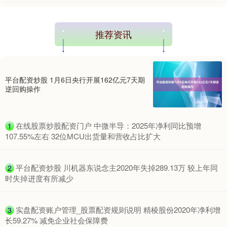
推荐资讯
平台配资炒股 1月6日央行开展162亿元7天期
期指IC0
7877.80
+164.40
+2.13%
逆回购操作
​在线股票炒股配资门户 中微半导：2025年净利同比预增
1
107.55%左右 32位MCU出货量和营收占比扩大
​平台配资炒股 川机器东说念主2020年失掉289.13万 较上年同
2
时失掉进度有所减少
上证综指
3940.04
+39.68
+1.02%
​实盘配资账户管理_股票配资规则说明 精棱股份2020年净利增
3
长59.27% 减免企业社会保障费