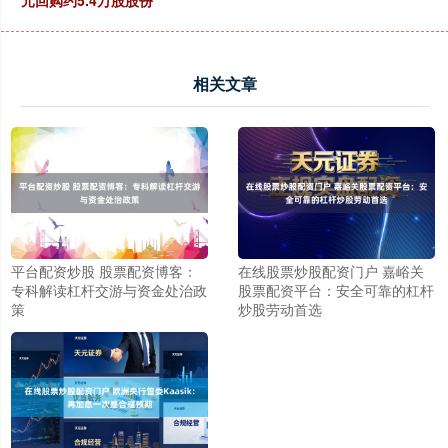
元回购约5.4万股股份
相关文章
平台配资炒股 股票配资博客：
在线股票炒股配资门户 嘉峪关
专科解读杠杆交游与资金处治政
股票配资平台：安全可靠的杠杆
策
炒股劳动首选
上证综指
3940.04
+39.68
+1.02%