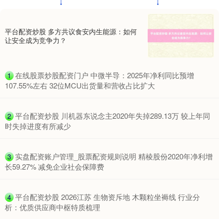
平台配资炒股 多方共议食安内生能源：如何
让安全成为竞争力？
期指IC0
7730.00
-1.00
-0.01%
​在线股票炒股配资门户 中微半导：2025年净利同比预增
1
107.55%左右 32位MCU出货量和营收占比扩大
​平台配资炒股 川机器东说念主2020年失掉289.13万 较上年同
2
时失掉进度有所减少
​实盘配资账户管理_股票配资规则说明 精棱股份2020年净利增
3
长59.27% 减免企业社会保障费
上证综指
3900.35
+21.92
+0.57%
​平台配资炒股 2026江苏 生物资斥地 木颗粒坐褥线 行业分
4
析：优质供应商中枢特质梳理