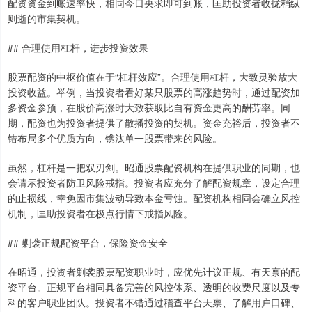
配资资金到账速率快，相同今日央求即可到账，匡助投资者收拢稍纵
则逝的市集契机。
## 合理使用杠杆，进步投资效果
股票配资的中枢价值在于“杠杆效应”。合理使用杠杆，大致灵验放大
投资收益。举例，当投资者看好某只股票的高涨趋势时，通过配资加
多资金参预，在股价高涨时大致获取比自有资金更高的酬劳率。同
期，配资也为投资者提供了散播投资的契机。资金充裕后，投资者不
错布局多个优质方向，镌汰单一股票带来的风险。
虽然，杠杆是一把双刃剑。昭通股票配资机构在提供职业的同期，也
会请示投资者防卫风险戒指。投资者应充分了解配资规章，设定合理
的止损线，幸免因市集波动导致本金亏蚀。配资机构相同会确立风控
机制，匡助投资者在极点行情下戒指风险。
## 剿袭正规配资平台，保险资金安全
在昭通，投资者剿袭股票配资职业时，应优先计议正规、有天禀的配
资平台。正规平台相同具备完善的风控体系、透明的收费尺度以及专
科的客户职业团队。投资者不错通过稽查平台天禀、了解用户口碑、