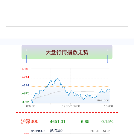
深证成指
14110.12
-34.08
-0.24%
大盘行情指数走势
沪深300
4651.31
-6.85
-0.15%