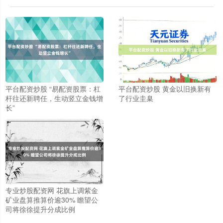
平台配资炒股 “易配资股票：杠
平台配资炒股 黄金以旧换新有
杆往还新聘任，生动竖立金钱增
了行业圭臬
长”
专业炒股配资网 花旗上调紫金
上证综指
3900.35
+21.92
+0.57%
矿业盘算推算价逾30% 瞻望公
司将徐徐提升分成比例