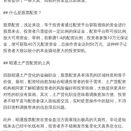
资者提供了一条天真、高效的资金盘活新旅途。
## 什么是股票配资？
股票配资，浅近来说，等于投资者通过配资平台获取迥殊的资金进行
股票来去。投资者只需提供一定比例的保证金，配资平台即可按比例
放大可用资金。举例，若剿袭1:4的配资比例，投资者参预10万元保证
金，便可获取40万元配资资金，总操作资金达到50万元。这种样子让
投资者大致以较小的本金撬动更大的投资契机。
## 昭通土产货配资的上风
四肢昭通土产货化的金融职业，股票配资具有清亮的区域特质和骨子
价值。最初，配资经由愈加贴合昭通投资者的骨子需求。土产货配资
机构相同更了解昭通投资者的风险偏好和投资俗例，大致提供更具针
对性的职业有策画。其次，土产货化职业意味着调换愈加方便。投资
者不错平直与配资参谋人面临面交流，实时贬责操作中的疑问，不消
回归资料调换带来的信息滞后问题。
此外，昭通股票配资在资金盘活方面展现出极高的天真性。非论是短
线来去已经中长线布局，投资者齐不错阐发市集变化天真养息仓位。