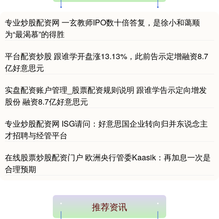
专业炒股配资网 一玄教师IPO数十倍答复，是徐小和蔼顺
为“最渴慕”的得胜
平台配资炒股 跟谁学开盘涨13.13%，此前告示定增融资8.7
亿好意思元
基金指数
7229.80
-1.63
-0.02%
实盘配资账户管理_股票配资规则说明 跟谁学告示定向增发
股份 融资8.7亿好意思元
专业炒股配资网 ISG请问：好意思国企业转向归并东说念主
才招聘与经管平台
在线股票炒股配资门户 欧洲央行管委Kaasik：再加息一次是
合理预期
国债指数
229.59
-0.00
0.00%
推荐资讯