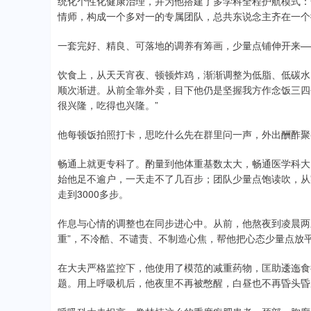
统化个性化健康治理，并为他搭建了多学科全程护航模式：
情师，构成一个多对一的专属团队，总共东说念主齐在一个
一套完好、精良、可落地的调养有筹画，少量点铺伸开来—
饮食上，从天天宵夜、顿顿炸鸡，渐渐调整为低脂、低碳水
顺次渐进。从前全靠外卖，目下他仍是坚握我方作念饭三四
很兴隆，吃得也兴隆。”
他每顿饭拍照打卡，思吃什么先在群里问一声，外出酬酢聚
畅通上就更专科了。酌量到他体重基数太大，畅通医学科大
始他足不逾户，一天走不了几百步；团队少量点饱读吹，从
走到3000多步。
作息与心情的调整也在同步进心中。从前，他熬夜到凌晨两
重”，不冷酷、不谴责、不制造心焦，帮他把心态少量点放
在大夫严格监控下，他使用了模范的减重药物，匡助逶迤食
题。用上呼吸机后，他夜里不再被憋醒，白昼也不再昏头昏