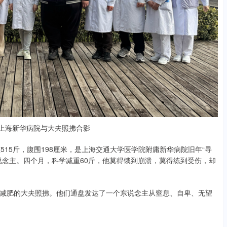
在上海新华病院与大夫照拂合影
重515斤，腹围198厘米，是上海交通大学医学院附庸新华病院旧年“寻
说念主。四个月，科学减重60斤，他莫得饿到崩溃，莫得练到受伤，却
减肥的大夫照拂。他们通盘发达了一个东说念主从窒息、自卑、无望