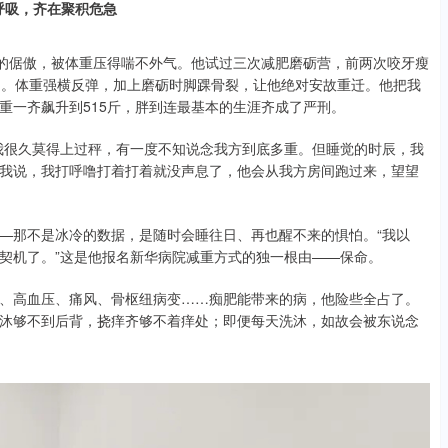
呼吸，齐在聚积危急
年的倨傲，被体重压得喘不外气。他试过三次减肥磨砺营，前两次咬牙瘦
回。体重强横反弹，加上磨砺时脚踝骨裂，让他绝对安故重迁。他把我
重一齐飙升到515斤，胖到连最基本的生涯齐成了严刑。
我很久莫得上过秤，有一度不知说念我方到底多重。但睡觉的时辰，我
我说，我打呼噜打着打着就没声息了，他会从我方房间跑过来，望望
—那不是冰冷的数据，是随时会睡往日、再也醒不来的惧怕。“我以
契机了。”这是他报名新华病院减重方式的独一根由——保命。
、高血压、痛风、骨枢纽病变……痴肥能带来的病，他险些全占了。
沐够不到后背，挠痒齐够不着痒处；即便每天洗沐，如故会被东说念