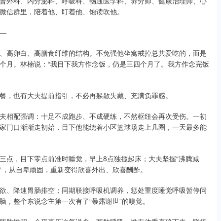
普外科、内分泌科、呼吸科、畅通医学科、养分师、健康治理师、心
微信群里，陪着他、盯着他、饱读吹他。
—
、高卵白、高膳食纤维的结构。不免强他坐窝戒掉总共爱吃的，而是
个月。林楠说：“我目下我方作念饭，仍是三四个月了。我方作念完饭
餐，也有大夫提前指引，不必再躲散失藏、充满负罪感。
夫相配强调：十足不成跑步、不成硬练，不然枢纽会再次受伤。一初
家门口渐渐走初始，目下他能绕着小区篮球场走上几圈，一天最多能
三点，目下零点前准时睡觉，早上8点独揽起床；大夫坚握“沸腾减
平，从自卑顽固，重新变得欣喜外出、欣喜酬酢。
欲、降速胃肠排空；同期联接呼吸机调养，惩处重度睡觉呼吸暂停问
脑，整个东说念主第一次有了“暴露谢世”的嗅觉。