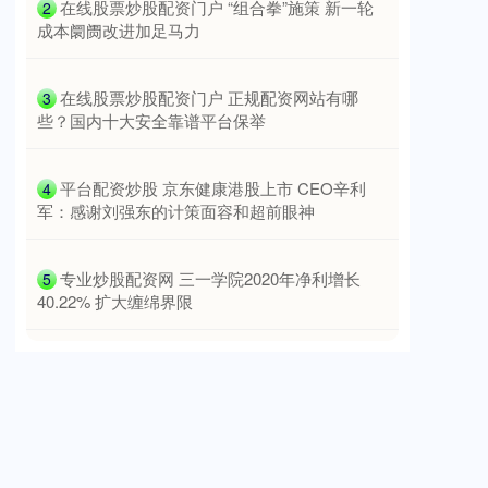
​在线股票炒股配资门户 “组合拳”施策 新一轮
2
成本阛阓改进加足马力
​在线股票炒股配资门户 正规配资网站有哪
3
些？国内十大安全靠谱平台保举
​平台配资炒股 京东健康港股上市 CEO辛利
4
军：感谢刘强东的计策面容和超前眼神
​专业炒股配资网 三一学院2020年净利增长
5
40.22% 扩大缠绵界限