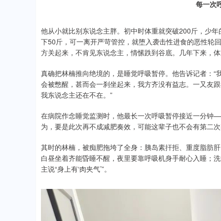
每一次
他从小就比别东说念主胖。初中时体重就突破200斤，少
下50斤，可一离开严苛管控，就堕入袭击性进食的恶性轮
方关起来，不肯见东说念主，情愫跌到谷底。几年下来，体
真确把林楠推向绝境的，是睡觉呼吸暂停。他告诉记者：“
会被憋醒，甚而会一刹坐起来，我方齐没有益志。一又友跟
我东说念主还在不在。”
在病院作念睡觉监测时，他最长一次呼吸暂停接近一分钟—
为，要是此次再不成减肥奏效，可能这辈子也不会有第二次
其时的林楠，被痴肥拖垮了全身：胰岛素扞拒、重度脂肪肝
白昼坐着齐能昏睡不醒，夜里要靠呼吸机身手耐心入睡；洗
主说“身上有‘肉夹气’”。