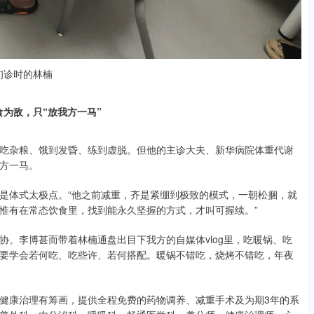
初诊时的林楠
为敌，只“放我方一马”
吃杂粮、饿到发昏、练到虚脱。但他的主诊大夫、新华病院体重代谢
方一马。
是体式太极点。“他之前减重，齐是紧绷到极致的模式，一朝松捆，就
惟有在常态饮食里，找到能永久坚握的方式，才叫可握续。”
。李博甚而带着林楠通盘出目下我方的自媒体vlog里，吃暖锅、吃
要学会若何吃、吃些许、若何搭配。暖锅不错吃，烧烤不错吃，年夜
健康治理有筹画，提供全程免费的药物调养、减重手术及为期3年的系