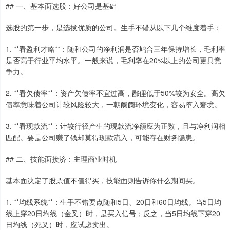
## 一、基本面选股：好公司是基础
选股的第一步，是选拔优质的公司。生手不错从以下几个维度着手：
1. **看盈利才略**：随和公司的净利润是否鸠合三年保持增长，毛利率
是否高于行业平均水平。一般来说，毛利率在20%以上的公司更具竞
争力。
2. **看欠债率**：资产欠债率不宜过高，鄙俚低于50%较为安全。高欠
债率意味着公司计较风险较大，一朝阛阓环境变化，容易堕入窘境。
3. **看现款流**：计较行径产生的现款流净额应为正数，且与净利润相
匹配。要是公司赚了钱却莫得现款流入，可能存在财务隐患。
## 二、技能面接济：主理商业时机
基本面决定了股票值不值得买，技能面则告诉你什么期间买。
1. **均线系统**：生手不错要点随和5日、20日和60日均线。当5日均
线上穿20日均线（金叉）时，是买入信号；反之，当5日均线下穿20
日均线（死叉）时，应试虑卖出。