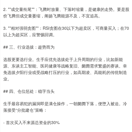
2. **成交量衔尾**：飞腾时放量、下落时缩量，是健康的走势。要是股
价飞腾但成交量萎缩，阐扬飞腾能源不及，不宜追高。
3. **相对强弱贪图**：RSI贪图在30以下为超卖区，可商量买入；在70
以上为超买区，应警惕回调。
## 三、行业选拔：趁势而为
选股更要选行业。生手应优先选拔处于上升周期的行业，比如新能
源、东谈主工智能、医药健康等战略复旧、阛阓需求繁盛的赛谈。幸
免选拔夕阳行业或受战略打压的行业，如高期凌、高能耗的传统制造
业。
## 四、仓位惩处：稳字当头
生手最容易犯的漏洞即是满仓操作，一朝阛阓下落，便堕入被迫。冷
落接受“分批建仓”策略：
- 首次买入不来源总资金的30%