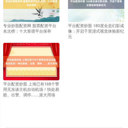
专业炒股配资网 股票配资平台
平台配资炒股 180度全息幻影成
名次榜：十大靠谱平台保举
像：开启千里浸式视觉体验新纪
元
平台配资炒股 上海已有168个警
上证综指
3878.92
+0.49
+0.01%
用无东谈主机自动机场！快处易
赔、出警、调停……派大用场