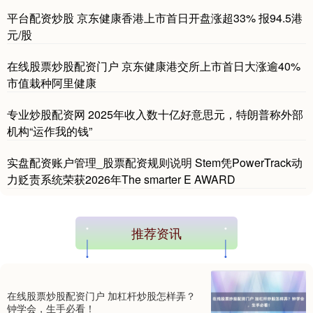
平台配资炒股 京东健康香港上市首日开盘涨超33% 报94.5港
基金指数
元/股
7227.48
-3.95
-0.05%
在线股票炒股配资门户 京东健康港交所上市首日大涨逾40%
市值栽种阿里健康
专业炒股配资网 2025年收入数十亿好意思元，特朗普称外部
机构“运作我的钱”
实盘配资账户管理_股票配资规则说明 Stem凭PowerTrack动
力贬责系统荣获2026年The smarter E AWARD
国债指数
229.60
+0.01
0.00%
推荐资讯
在线股票炒股配资门户 加杠杆炒股怎样弄？
钟学会，生手必看！