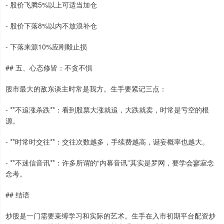
- 股价飞腾5%以上可适当加仓
- 股价下落8%以内不放浪补仓
- 下落来源10%应刚毅止损
## 五、心态修皆：不贪不惧
股市最大的敌东谈主时常是我方。生手要紧记三点：
- **不追涨杀跌**：看到股票大涨就追，大跌就卖，时常是亏空的根
源。
- **时常时交往**：交往次数越多，手续费越高，诞妄概率也越大。
- **不迷信音讯**：许多所谓的“内幕音讯”其实是罗网，要学会寥寂念
念考。
## 结语
炒股是一门需要束缚学习和实际的艺术。生手在入市初期平台配资炒