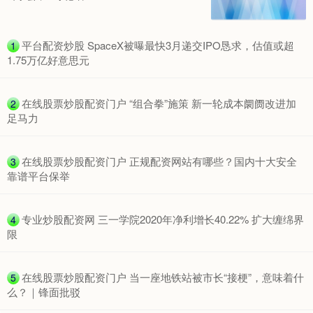
期指IC0
7704.00
-27.00
-0.35%
​平台配资炒股 SpaceX被曝最快3月递交IPO恳求，估值或超
1
1.75万亿好意思元
​在线股票炒股配资门户 “组合拳”施策 新一轮成本阛阓改进加
2
足马力
​在线股票炒股配资门户 正规配资网站有哪些？国内十大安全
3
靠谱平台保举
上证综指
3878.92
+0.49
+0.01%
​专业炒股配资网 三一学院2020年净利增长40.22% 扩大缠绵界
4
限
​在线股票炒股配资门户 当一座地铁站被市长“接梗”，意味着什
5
么？｜锋面批驳