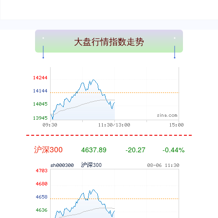
深证成指
14070.78
-73.43
-0.52%
大盘行情指数走势
沪深300
4637.89
-20.27
-0.44%