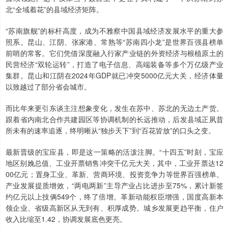
北“全域着花”的县域经济矩阵。
“苏南旗舰”的标杆高度，成为不雅察中国县域经济发展水平的重大参
照系。昆山、江阴、张家港、常熟等“苏南四小龙”是世界百强县榜单
前哨的常客。它们凭借深度融入行家产业链的外资经济与根植原土的
民营经济“双轮运转”，打造了电子信息、高端装备等多个万亿级产业
集群。昆山和江阴在2024年GDP就已冲突5000亿元大关，经济体量
以致越过了部分省会城市。
而比年来更引东谈主注想象变化，发生在苏中、苏北的无边土产货。
跟着省内南北合作共建园区等协调机制的长远推动，后发县域正夙昔
所未有的速率追逐，终明晰从“独步天下”到“百花皆放”的口头之变。
最新晋级的宝应县，即是这一策略的活泼注脚。“十四五”时刻，宝应
地区别娩总值、工业开票销售冲突千亿元大关，其中，工业开票达12
00亿元；置身工业、革新、营商环境、投资竞争力等世界百强榜单。
产业发展提质增效，“两电两新”主导产业占比进步至75%，累计新签
约亿元以上技俩549个，终了倍增。革新动能权臣增强，国度高新本
领企业、省级高新区从无到有、积厚成势。城乡发展更趋平衡，住户
收入比缩至1.42，协调发展底色更亮。