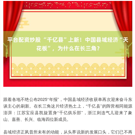
跟着各地不绝公布2025“年报”，中国县域经济收获单再次迎来奋斗东
谈主心的刷新。在长三角这片经济热土上，“千亿县”的阵营相同能源
澎湃：江苏宝应县凯旋置身“千亿俱乐部”，浙江则连气儿迎来了象
山、嘉善、长兴、临海四位新成员。
县域经济正夙昔所未有的动能，从头界说新的发展口头，它们已不再