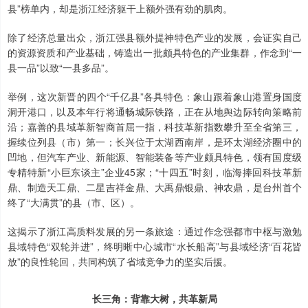
县”榜单内，却是浙江经济躯干上额外强有劲的肌肉。
除了经济总量出众，浙江强县额外提神特色产业的发展，会证实自己
的资源资质和产业基础，铸造出一批颇具特色的产业集群，作念到“一
县一品”以致“一县多品”。
举例，这次新晋的四个“千亿县”各具特色：象山跟着象山港置身国度
洞开港口，以及本年行将通畅城际铁路，正在从地舆边际转向策略前
沿；嘉善的县域革新智商首屈一指，科技革新指数攀升至全省第三，
握续位列县（市）第一；长兴位于太湖西南岸，是环太湖经济圈中的
凹地，但汽车产业、新能源、智能装备等产业颇具特色，领有国度级
专精特新“小巨东谈主”企业45家；“十四五”时刻，临海捧回科技革新
鼎、制造天工鼎、二星吉祥金鼎、大禹鼎银鼎、神农鼎，是台州首个
终了“大满贯”的县（市、区）。
这揭示了浙江高质料发展的另一条旅途：通过作念强都市中枢与激勉
县域特色“双轮并进”，终明晰中心城市“水长船高”与县域经济“百花皆
放”的良性轮回，共同构筑了省域竞争力的坚实后援。
长三角：背靠大树，共革新局