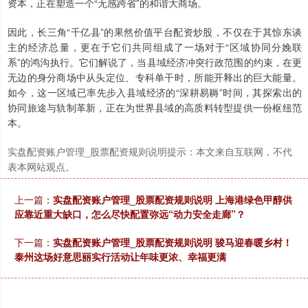
资本，正在塑造一个“无感跨省”的和谐大商场。
因此，长三角“千亿县”的果然价值平台配资炒股，不仅在于其惊东谈
主的经济总量，更在于它们共同组成了一场对于“区域协同分娩联
系”的鸿沟执行。它们解说了，当县域经济冲突行政范围的约束，在更
无边的身分商场中从头定位、专科单干时，所能开释出的巨大能量。
如今，这一区域已率先步入县域经济的“深耕易耨”时间，其探索出的
协同旅途与轨制革新，正在为世界县域的高质料转型提供一份枢纽范
本。
实盘配资账户管理_股票配资规则说明提示：本文来自互联网，不代
表本网站观点。
上一篇：
实盘配资账户管理_股票配资规则说明 上海港绿色甲醇供
应靠近重大缺口，怎么尽快配置弥远“动力安全走廊”？
下一篇：
实盘配资账户管理_股票配资规则说明 骏马迎春暖乡村！
泰州这场好意思丽实行活动让年味更浓、幸福更满