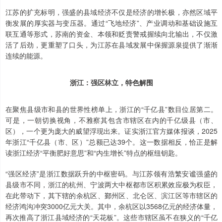
江苏的扩充标明，强盛的县域经济不仅是经济的增长极，亦然区域平
衡发展的厚实器与变压器。通过“飞地经济”、产业调动和基础设施互
联互通等形式，苏南的资金、本领和贬责警戒握续向北输出，不仅激
活了后劲，更重塑了口头，为江苏在县域发展中保握源泉提供了渐渐
连续的能源。
浙江：强区林立，特色解围
在聚焦县级市和县的世界性榜单上，浙江的“千亿县”数目位居第二。
可是，一朝切换视角，不雅察其包含市辖区在内的千亿级县（市、
区），一个更为庞大的威望浮现出来。证实浙江官方媒体报谈，2025
年浙江“千亿县（市、区）”总额已达39个。这一数据相反，恰正是解
读浙江经济“平衡肥好意思”和“内生增长”特点的枢纽钥匙。
“强区经济”是浙江数据跃升的中枢密码。与江苏领有浩繁安谧强盛的
县级市不同，浙江的杭州、宁波两大中枢都市区积累效应极为权臣，
在此带动下，其下辖的余杭区、鄞州区、北仑区、滨江区等市辖区的
经济鸿沟冲突3000亿元大关。其中，余杭区以3568亿元的经济体量，
再次推高了浙江县域经济的“天花板”。这些市辖区虽不在狭义的“千亿