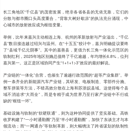
长三角地区“千亿县”的茂密发展，绝非各省各县的无依无靠，它们的
分散与都市圈口头高度重合，“背靠大树好歇凉”的执法充分涌现，中
心城市的放射效应成为枢纽变量。
举例，比年来嘉兴主动相连上海、杭州的革新放射与产业溢出，“千亿
县”数目接连越过绍兴与温州。在“十五五”狡计中，嘉兴明确提议要终
了“县域千亿元阴事”。其中的嘉善县，更借力长三角一体化示范区的
轨制红利，2025年地区别娩总值终了千亿逾越，年均增长6.8%，位列
嘉兴第一。这正是区域协同产生“1+1+1>3”效应的最好解说。
产业链的“一体化”合营，也催生了逾越行政范围的“超等产业集群”。举
例一条齐全的新能源汽车产业链，其研发、电板制造、零部件分娩、
整车拼装等方法，不错高效分散在上海和苏浙皖县域。这使得每个县
域不消追求“大而全”，而是专精于成为世界乃至行家产业链中不行或
缺的“枢纽一环”。
基础设施与轨制的“软硬联通”，则为这种协同提供了坚实基础。高铁
收罗构建了“一小时通勤圈”乃至“半小时通勤圈”，加快了东谈主才与本
领流动；而“一网通办”等轨制革新，则大幅镌汰了跨省谋划的轨制性