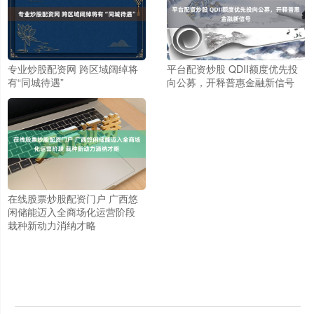
专业炒股配资网 跨区域阔绰将
平台配资炒股 QDII额度优先投
有“同城待遇”
向公募，开释普惠金融新信号
在线股票炒股配资门户 广西悠
闲储能迈入全商场化运营阶段
上证综指
栽种新动力消纳才略
3900.35
+21.92
+0.57%