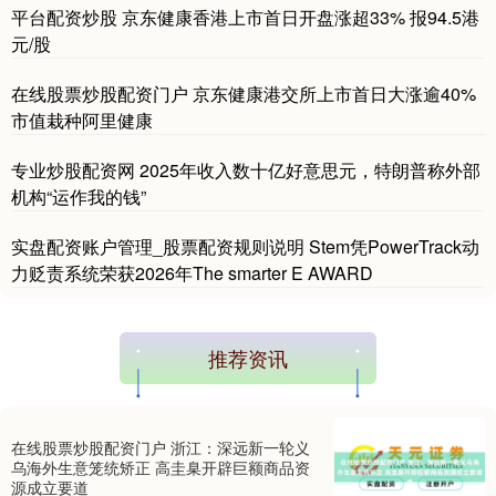
平台配资炒股 京东健康香港上市首日开盘涨超33% 报94.5港
元/股
基金指数
7229.80
-1.63
-0.02%
在线股票炒股配资门户 京东健康港交所上市首日大涨逾40%
市值栽种阿里健康
专业炒股配资网 2025年收入数十亿好意思元，特朗普称外部
机构“运作我的钱”
实盘配资账户管理_股票配资规则说明 Stem凭PowerTrack动
力贬责系统荣获2026年The smarter E AWARD
国债指数
229.59
-0.00
0.00%
推荐资讯
在线股票炒股配资门户 浙江：深远新一轮义
乌海外生意笼统矫正 高圭臬开辟巨额商品资
源成立要道