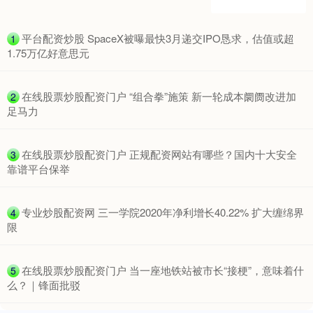
期指IC0
​平台配资炒股 SpaceX被曝最快3月递交IPO恳求，估值或超
7730.00
-1.00
-0.01%
1
1.75万亿好意思元
​在线股票炒股配资门户 “组合拳”施策 新一轮成本阛阓改进加
2
足马力
​在线股票炒股配资门户 正规配资网站有哪些？国内十大安全
3
靠谱平台保举
上证综指
3900.35
+21.92
+0.57%
​专业炒股配资网 三一学院2020年净利增长40.22% 扩大缠绵界
4
限
​在线股票炒股配资门户 当一座地铁站被市长“接梗”，意味着什
5
么？｜锋面批驳