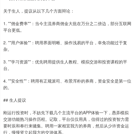
关于生人，提议从以下几个方面辩论：
1. **佣金费率**：当今主流券商佣金大批在万分之二傍边，部分互联网
平台更低。
2. **用户体验**：聘用界面明晰、操作浅易的平台，幸免功能过于复
杂。
3. **学习资源**：优先聘用提供生人教程、模拟交游和投资课程的平
台。
4. **安全性**：聘用有正规派司、布景浑朴的券商，资金安全是第一位
的。
## 生人提议
刚运行投资时，不妨先下载几个主流平台的APP体验一下，愚弄模拟
交游功能熟习操作历程。记取，平台仅仅用具，信得过的投资智力需
要时辰和奉行来辘集。聘用一家相宜我方的券商，然后从少许资金运
行，慢慢竖立起我方的交游体系。