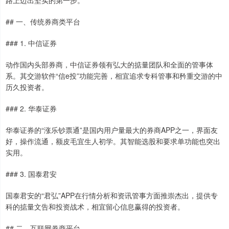
路上迈出坚实的第一步。
## 一、传统券商类平台
### 1. 中信证券
动作国内头部券商，中信证券领有弘大的掂量团队和全面的管事体
系。其交游软件“信e投”功能完善，相宜追求专科管事和矜重交游的中
历久投资者。
### 2. 华泰证券
华泰证券的“涨乐钞票通”是国内用户量最大的券商APP之一，界面友
好，操作流通，额皮毛宜生人初学。其智能选股和要求单功能也突出
实用。
### 3. 国泰君安
国泰君安的“君弘”APP在行情分析和资讯管事方面推崇杰出，提供专
科的掂量文告和投资战术，相宜留心信息赢得的投资者。
## 二、互联网券商平台