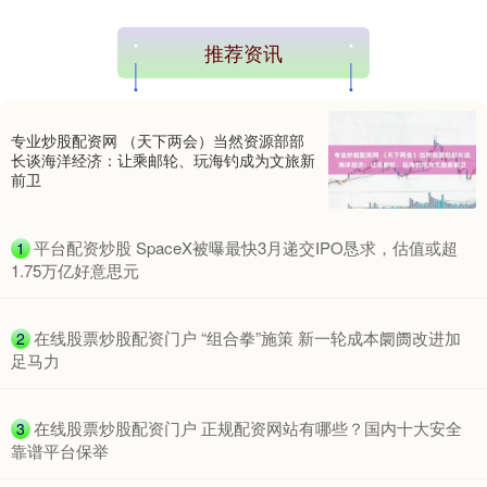
国债指数
229.69
+0.10
+0.04%
推荐资讯
专业炒股配资网 （天下两会）当然资源部部
长谈海洋经济：让乘邮轮、玩海钓成为文旅新
前卫
​平台配资炒股 SpaceX被曝最快3月递交IPO恳求，估值或超
1
期指IC0
7877.80
+164.40
+2.13%
1.75万亿好意思元
​在线股票炒股配资门户 “组合拳”施策 新一轮成本阛阓改进加
2
足马力
​在线股票炒股配资门户 正规配资网站有哪些？国内十大安全
3
靠谱平台保举