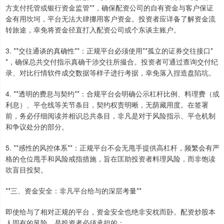
方支付托管或银行资金监管**，确保配资公司的自有资金与客户保证
金有用坎坷，平台无法大肆挪用客户资金。投资者应详备了解资金流
转旅途，幸免将资金径直打入配资公司或个东谈主账户。
3. **交往通谈的真确性**：正规平台必须使用**孤立的证券交往接口*
*，确保总共交付指示真确干涉交往所撮合。投资者可通过查询交付纪
录、对比行情软件成交数据等样子进行考据，幸免落入捏造盘陷坑。
4. **透明的费息与契约**：合规平台会明确公示杠杆比例、料理费（或
利息）、平仓线等关节条目，契约权责明晰，无荫藏用度。在签署
前，务必仔细阅读并相识总共条目，非凡是对于风险指示、平仓机制
和争议处分的部分。
5. **感性的风控体系**：正规平台不会无甩手提供高杠杆，频繁会有严
格的仓位甩手和风险戒指措施，旨在匡助投资者料理风险，而非饱读
吹盲目投契。
**三、资金安全：非凡平台给与的深层考量**
即使给与了相对正规的平台，资金安全也绝非安枕而卧。配资炒股本
人固有的风险，是投资者必须承担的：