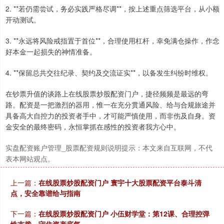
2. **若仍需尝试，务必实践严格尽调**，按上述重点筛选平台，从小额
开动测试。
3. **永远将风险戒指置于首位**，合理使用杠杆，幸免满仓操作，作念
好本金一起损失的神情准备。
4. **保留总共交往纪录、契约及交流证实**，以备发生纠纷时维权。
在钞票升值的谈路上在线股票炒股配资门户，捷径频频是最远的弯
路。配资是一把激烈的器用，惟一在充分贯通风险、给与合规旅途并
具备高大自控力的投资者手中，才可能严慎使用，而非伤及自身。资
金安全的最终密码，永恒掌抓在感性的投资者我方心中。
实盘配资账户管理_股票配资规则说明提示：本文来自互联网，不代
表本网站观点。
上一篇：
在线股票炒股配资门户 寰宇十大股票配资平台泰斗清
点，安全靠谱给与指南
下一篇：
在线股票炒股配资门户 小伍财学堂：第12课、合理控弹