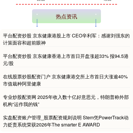
创业板指
3563.12
+47.56
+1.35%
热点资讯
平台配资炒股 京东健康港股上市 CEO辛利军：感谢刘强东的
计策面容和超前眼神
平台配资炒股 京东健康香港上市首日开盘涨超33% 报94.5港
元/股
基金指数
7242.10
+12.30
+0.17%
在线股票炒股配资门户 京东健康港交所上市首日大涨逾40%
市值栽种阿里健康
专业炒股配资网 2025年收入数十亿好意思元，特朗普称外部
机构“运作我的钱”
实盘配资账户管理_股票配资规则说明 Stem凭PowerTrack动
力贬责系统荣获2026年The smarter E AWARD