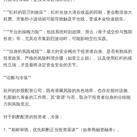
* **杠杆的双刃剑效应**：杠杆在放大潜在收益的同期，更会数倍放大
耗费。市集眇小波动就可能导致触及平仓线，变成本金快速损失。
* **平台的操魄力险**：包括系统时刻故障、滑点（骨子成交价与预期
价差）等，尤其在市集剧烈波动时，可能影响交往实践。
* **自身的风险戒指**：最大的安全阀在于投资者自身。是否有熟练的
投资政策、严格的风险料理步骤（如竖立止损）、以及使用杠杆的感
性立场，才是最终决定资金安全的关节。
**论断与冷落**
杭州的炒股配资公司，既有潜藏风险的灰色地带，也存在相对设施、
扎眼耐久筹备的工作商。其“靠谱”与否，取决于投资者自身的分歧能
力和风险意志。
对于斟酌配资的投资者，冷落：
1. **相称审慎，优先斟酌正当投资渠谈**（如券商融资融券）。