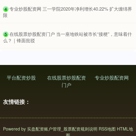
上证综指
3940.04
+39.68
+1.02%
​专业炒股配资网 三一学院2020年净利增长40.22% 扩大缠绵界
4
限
​在线股票炒股配资门户 当一座地铁站被市长“接梗”，意味着什
5
么？｜锋面批驳
深证成指
14311.01
+200.89
+1.42%
平台配资炒股
在线股票炒股配资
专业炒股配资网
门户
友情链接：
Powered by
实盘配资账户管理_股票配资规则说明
RSS地图
HTML地
沪深300
4694.44
+43.13
+0.93%
图