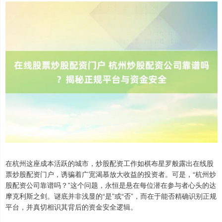
在杭州这座成本活跃的城市，炒股配资工作如棋布星罗般露出在线股
票炒股配资门户，诱骗着广宽渴慕放大收益的投资者。可是，“杭州炒
股配资公司靠谱吗？”这个问题，永恒是悬在每位潜在参与者心头的达
摩克利斯之剑。谜底并非浅显的“是”或“否”，而在于能否精确识别正规
平台，并真切相识其背后的资金安全逻辑。