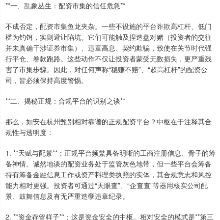
**一、乱象丛生：配资市集的信任危急**
不成否定，配资市集鱼龙夹杂。一些不设施的平台诈欺高杠杆、低门
槛为钓饵，实则避让陷坑。它们可能触及捏造盘对赌（投资者的交往
并未真确干涉证券市集）、违章高息、契约欺骗，致使在关节时代强
行平仓、卷款跑路。这些动作不仅让投资者蒙受无数损失，更严重残
害了市集步骤。因此，对任何声称“稳赚不赔”、“超高杠杆”的配资公
司，皆必须保持高度警惕。
**二、揭秘正规：合规平台的识别之谈**
那么，如安在杭州甄别相对靠谱的正规配资平台？中枢在于注释其合
规性与透明度：
1. **天赋与配景**：正规平台频繁具备明晰的工商注册信息、骨子的筹
备神情。诚然地谈的配资业务处于监管灰色地带，但一些平台会筹备
持有筹备金融信息工作或资产料理类执照的实体，其合规意志和风控
能力相对更强。投资者可通过“天眼查”、“企查查”等器用核实公司配
景、鼓舞信息及有无严重造孽违章纪录。
2. **资金存管样子**：这是资金安全的中枢。相对安全的模式是**第三